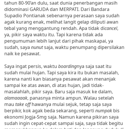
tahun 80-90’an dulu, saat dunia penerbangan masih
didominasi GARUDA dan MERPATI. Dari Bandara
Supadio Pontianak sebenarnya perasaan saya sudah
agak kurang enak, melihat langit gelap diliputi awan
tebal yang menggantung rendah. Apa tidak di
cancel
,
ya, pikir saya waktu itu. Tapi karena tidak ada
pengumuman lebih lanjut dari pihak maskapai, ya
sudah, saya
nunut
saja, waktu penumpang dipersilakan
naik ke pesawat.
Saya ingat persis, waktu
boarding
nya saja saat itu
sudah mulai hujan. Tapi saya kira itu bukan masalah,
karena nanti kan biasanya pesawat akan menanjak
sampai ke atas awan, di atas hujan, jadi tidak-
masalahlah, pikir saya. Baru saja masuk ke dalam,
alamaaaak
, panasnya minta ampun. Walau setelah
mau
take off
hawanya mulai sejuk, tetap saja saya
berpikir, kok agak beda sekarang, seperti
numpak
bis
ekonomi Jogja-Smg saja. Namun karena pikiran saya
sudah ingin cepat-cepat sampai saja, saya tidak begitu