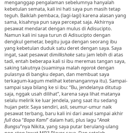
menganggap pengalaman sebelumnya hanyalah
kebetulan semata, kali ini hati saya pun masih tetap
teguh. Baiklah pembaca, (lagi-lagi) karena alasan yang
sama, kisahnya pun saya percepat saja. Akhirnya
pesawat mendarat dengan mulus di Adisucipto.
Namun kali ini saya turun di Adisucipto dengan
dengkul gemetar, begitu juga dengan seorang ibu
yang kebetulan duduk satu deret dengan saya. Saya
ingat, saat pesawat di
milkshake
satu jam lebih di atas
tadi, entah beberapa kali si ibu meremas tangan saya,
saking takutnya (suaminya malah
ngorok
dengan
pulasnya di bangku depan, dan membuat saya
terkagum-kagum melihat ketenangannya itu). Sampai-
sampai saya bilang ke si ibu: “Bu, jendelanya ditutup
saja, nggak usah dilihat”, karena saya lihat matanya
selalu melirik ke luar jendela, yang saat itu sedang
hujan petir. Saya sendiri, asli, seumur-umur naik
pesawat terbang, baru kali ini dari awal sampai akhir
full
doa “
Bapa Kami
” dalam hati, plus lagu “
Anak
Bungsu
”nya Nikita, yang saya putar berulang-ulang
non-stop lewat MP3 Player saya. Dan setelah