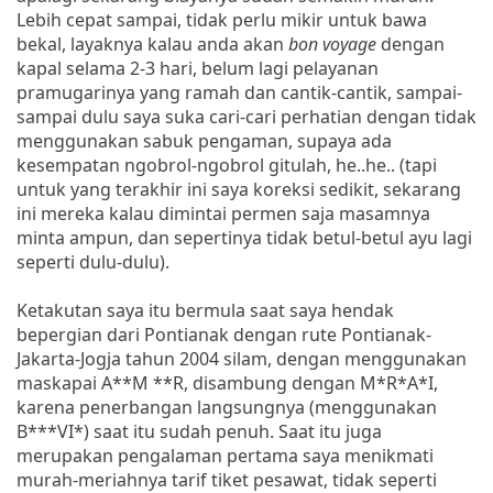
Lebih cepat sampai, tidak perlu mikir untuk bawa
bekal, layaknya kalau anda akan
bon voyage
dengan
kapal selama 2-3 hari, belum lagi pelayanan
pramugarinya yang ramah dan cantik-cantik, sampai-
sampai dulu saya suka cari-cari perhatian dengan tidak
menggunakan sabuk pengaman, supaya ada
kesempatan ngobrol-ngobrol gitulah, he..he.. (tapi
untuk yang terakhir ini saya koreksi sedikit, sekarang
ini mereka kalau dimintai permen saja masamnya
minta ampun, dan sepertinya tidak betul-betul ayu lagi
seperti dulu-dulu).
Ketakutan saya itu bermula saat saya hendak
bepergian dari Pontianak dengan rute Pontianak-
Jakarta-Jogja tahun 2004 silam, dengan menggunakan
maskapai A**M **R, disambung dengan M*R*A*I,
karena penerbangan langsungnya (menggunakan
B***VI*) saat itu sudah penuh. Saat itu juga
merupakan pengalaman pertama saya menikmati
murah-meriahnya tarif tiket pesawat, tidak seperti