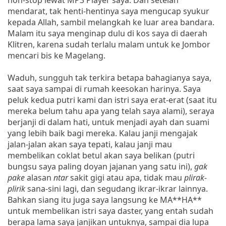
mendarat, tak henti-hentinya saya mengucap syukur
kepada Allah, sambil melangkah ke luar area bandara.
Malam itu saya menginap dulu di kos saya di daerah
Klitren, karena sudah terlalu malam untuk ke Jombor
mencari bis ke Magelang.
Waduh, sungguh tak terkira betapa bahagianya saya,
saat saya sampai di rumah keesokan harinya. Saya
peluk kedua putri kami dan istri saya erat-erat (saat itu
mereka belum tahu apa yang telah saya alami), seraya
berjanji di dalam hati, untuk menjadi ayah dan suami
yang lebih baik bagi mereka. Kalau janji mengajak
jalan-jalan akan saya tepati, kalau janji mau
membelikan coklat betul akan saya belikan (putri
bungsu saya paling doyan jajanan yang satu ini),
gak
pake
alasan
ntar
sakit gigi atau apa, tidak mau
plirak-
plirik
sana-sini lagi, dan segudang ikrar-ikrar lainnya.
Bahkan siang itu juga saya langsung ke MA**HA**
untuk membelikan istri saya daster, yang entah sudah
berapa lama saya janjikan untuknya, sampai dia lupa