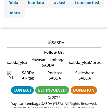
fobia
bandara
aviasi
transportasi
udara
Follow Us:
Yayasan Lembaga
sabda_ylsa
sabda_ylsa
Mores
SABDA
SABDA
Podcast
Slideshare
Alkitab
SABDA
SABDA
CONTACT
GET INVOLVED!
DONATION
©
2026
Yayasan Lembaga SABDA (YLSA)
. All Rights Reserved.