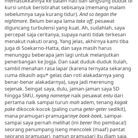
memasukkannya ke dalam hati dan langsung duduk di
kursi untuk beristirahat sebisanya (memang malam
sebelumnya saya kurang tidur).
And so began the
nightmare
. Belum berapa lama
take off
, pesawat
diguncang turbulensi yang kuat. Ah, sudahlah, saya
percepat saja ceritanya, supaya nanti tidak terkesan
menakut-nakuti orang. Yang jelas, akhirnya kami tiba
juga di Soekarno-Hatta, dan saya masih harus
menunggu beberapa jam lagi untuk melanjutkan
penerbangan ke Jogja. Dan saat duduk-duduk itulah,
sambil menahan rasa lapar (karena ternyata sekarang
cuma dikasih aqu* gelas dan roti alakadarnya yang
benar-benar alakadarnya), saya jadi merenung
sejenak. Seingat saya, dulu, jaman-jaman saya SD
hingga SMU,
nyang namenye
naik pesawat
entu
dari
pertama naik sampai turun
mah
adem, tenang
kagak
pake
dikocok-kocok (paling cuma
geter-geter
sedikit),
mana pramugari-pramugari
nye
baek-baek
, sampai-
sampai saya pernah melihat (ini
bener
lho pembaca!)
seorang penumpang iseng mencolek (maaf) pantat
seorang pramugari, namun pramugari itu diam saja,