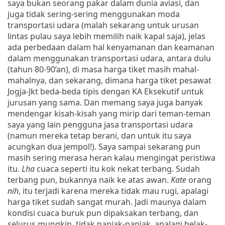
saya bukan seorang pakar dalam dunia aviasi, dan
juga tidak sering-sering menggunakan moda
transportasi udara (malah sekarang untuk urusan
lintas pulau saya lebih memilih naik kapal saja), jelas
ada perbedaan dalam hal kenyamanan dan keamanan
dalam menggunakan transportasi udara, antara dulu
(tahun 80-90’an), di masa harga tiket masih mahal-
mahalnya, dan sekarang, dimana harga tiket pesawat
Jogja-Jkt beda-beda tipis dengan KA Eksekutif untuk
jurusan yang sama. Dan memang saya juga banyak
mendengar kisah-kisah yang mirip dari teman-teman
saya yang lain pengguna jasa transportasi udara
(namun mereka tetap berani, dan untuk itu saya
acungkan dua jempol!). Saya sampai sekarang pun
masih sering merasa heran kalau mengingat peristiwa
itu.
Lha
cuaca seperti itu kok nekat terbang. Sudah
terbang pun, bukannya naik ke atas awan.
Kate
orang
nih
, itu terjadi karena mereka tidak mau rugi, apalagi
harga tiket sudah sangat murah. Jadi maunya dalam
kondisi cuaca buruk pun dipaksakan terbang, dan
selurus mungkin, tidak nanjak-nanjak, apalagi belak-