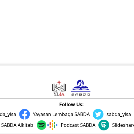
Follow Us:
da_ylsa
Yayasan Lembaga SABDA
sabda_ylsa
SABDA Alkitab
Podcast SABDA
Slidesha