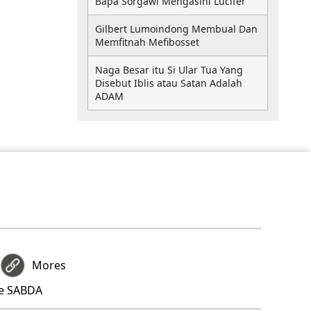
Bapa Sorgawi Mengasihi Lucifer
Gilbert Lumoindong Membual Dan
Memfitnah Mefibosset
Naga Besar itu Si Ular Tua Yang
Disebut Iblis atau Satan Adalah
ADAM
Mores
re SABDA