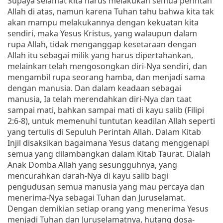
Supaya selamat kita harus melakukan semua perintah
Allah di atas, namun karena Tuhan tahu bahwa kita tak
akan mampu melakukannya dengan kekuatan kita
sendiri, maka
Yesus Kristus, yang walaupun dalam
rupa Allah, tidak menganggap kesetaraan dengan
Allah itu sebagai milik yang harus dipertahankan,
melainkan telah mengosongkan diri-Nya sendiri, dan
mengambil rupa seorang hamba, dan menjadi sama
dengan manusia. Dan dalam keadaan sebagai
manusia, Ia telah merendahkan diri-Nya dan taat
sampai mati, bahkan sampai mati di kayu salib (Filipi
2:6-8), untuk memenuhi tuntutan keadilan Allah seperti
yang tertulis di Sepuluh Perintah Allah.
Dalam Kitab
Injil disaksikan bagaimana Yesus datang menggenapi
semua yang dilambangkan dalam Kitab Taurat. Dialah
Anak Domba Allah yang sesungguhnya, yang
mencurahkan darah-Nya di kayu salib bagi
pengudusan semua manusia yang mau percaya dan
menerima-Nya sebagai Tuhan dan Juruselamat.
Dengan demikian setiap orang yang menerima Yesus
menjadi Tuhan dan Juruselamatnya, hutang dosa-