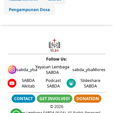
Pengampunan Dosa
Follow Us:
Yayasan Lembaga
sabda_ylsa
sabda_ylsa
Mores
SABDA
SABDA
Podcast
Slideshare
Alkitab
SABDA
SABDA
CONTACT
GET INVOLVED!
DONATION
©
2026
Yayasan Lembaga SABDA (YLSA)
. All Rights Reserved.