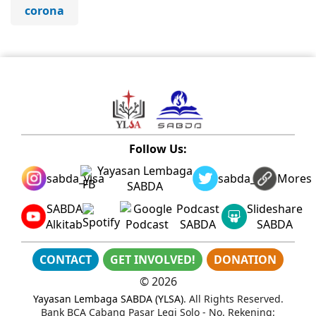
corona
Follow Us:
Yayasan Lembaga
sabda_ylsa
sabda_ylsa
Mores
SABDA
SABDA
Podcast
Slideshare
Alkitab
SABDA
SABDA
CONTACT
GET INVOLVED!
DONATION
©
2026
Yayasan Lembaga SABDA (YLSA)
. All Rights Reserved.
Bank BCA Cabang Pasar Legi Solo - No. Rekening: