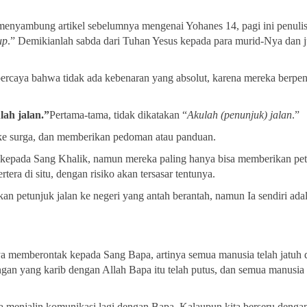
menyambung artikel sebelumnya mengenai Yohanes 14, pagi ini penulis
up
.” Demikianlah sabda dari Tuhan Yesus kepada para murid-Nya dan 
g percaya bahwa tidak ada kebenaran yang absolut, karena mereka berp
ah jalan.”
Pertama-tama, tidak dikatakan “
Akulah (penunjuk) jalan
.”
e surga, dan memberikan pedoman atau panduan.
epada Sang Khalik, namun mereka paling hanya bisa memberikan pet
era di situ, dengan risiko akan tersasar tentunya.
n petunjuk jalan ke negeri yang antah berantah, namun Ia sendiri ada
ya memberontak kepada Sang Bapa, artinya semua manusia telah jatuh 
gan yang karib dengan Allah Bapa itu telah putus, dan semua manusi
ta menjalin komunikasi lagi dengan Bapa. Kalaupun kita berseru denga