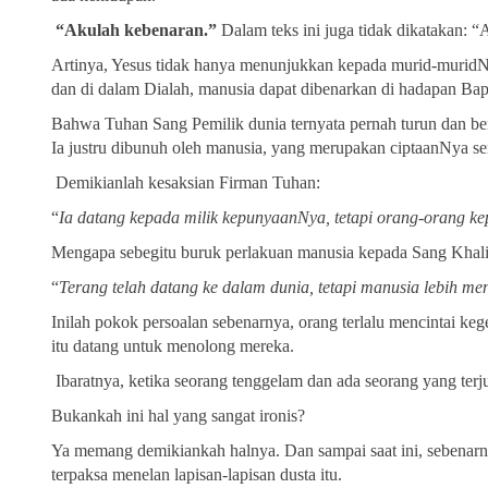
“Akulah kebenaran.”
Dalam teks ini juga tidak dikatakan: 
Artinya, Yesus tidak hanya menunjukkan kepada murid-muridNy
dan di dalam Dialah, manusia dapat dibenarkan di hadapan Bap
Bahwa Tuhan Sang Pemilik dunia ternyata pernah turun dan b
Ia justru dibunuh oleh manusia, yang merupakan ciptaanNya sen
Demikianlah kesaksian Firman Tuhan:
“
Ia datang kepada milik kepunyaanNya, tetapi orang-orang k
Mengapa sebegitu buruk perlakuan manusia kepada Sang Khali
“
Terang telah datang ke dalam dunia, tetapi manusia lebih me
Inilah pokok persoalan sebenarnya, orang terlalu mencintai k
itu datang untuk menolong mereka.
Ibaratnya, ketika seorang tenggelam dan ada seorang yang terju
Bukankah ini hal yang sangat ironis?
Ya memang demikiankah halnya. Dan sampai saat ini, sebenarnya
terpaksa menelan lapisan-lapisan dusta itu.