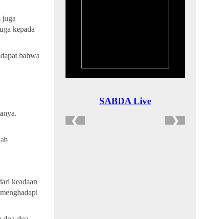
 juga
juga kepada
endapat bahwa
anya.
lah
dari keadaan
a menghadapi
n doa-doa