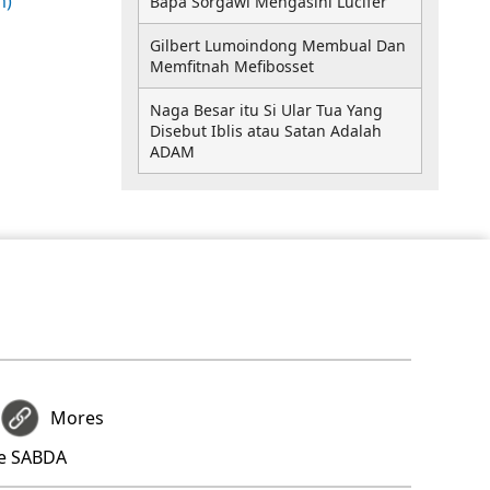
m)
Bapa Sorgawi Mengasihi Lucifer
Gilbert Lumoindong Membual Dan
Memfitnah Mefibosset
Naga Besar itu Si Ular Tua Yang
Disebut Iblis atau Satan Adalah
ADAM
Mores
re SABDA