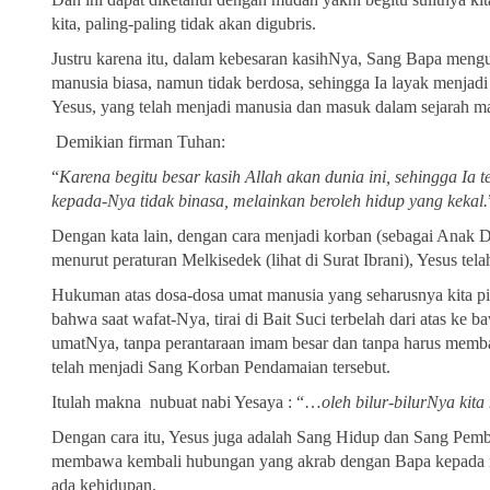
kita, paling-paling tidak akan digubris.
Justru karena itu, dalam kebesaran kasihNya, Sang Bapa mengu
manusia biasa, namun tidak berdosa, sehingga Ia layak menjadi
Yesus, yang telah menjadi manusia dan masuk dalam sejarah man
Demikian firman Tuhan:
“
Karena begitu besar kasih Allah akan dunia ini, sehingga Ia
kepada-Nya tidak binasa, melainkan beroleh hidup yang kekal.
Dengan kata lain, dengan cara menjadi korban (sebagai Anak 
menurut peraturan Melkisedek (lihat di Surat Ibrani), Yesus te
Hukuman atas dosa-dosa umat manusia yang seharusnya kita pik
bahwa saat wafat-Nya, tirai di Bait Suci terbelah dari atas ke
umatNya, tanpa perantaraan imam besar dan tanpa harus memb
telah menjadi Sang Korban Pendamaian tersebut.
Itulah makna nubuat nabi Yesaya : “…
oleh bilur-bilurNya kit
Dengan cara itu, Yesus juga adalah Sang Hidup dan Sang Pemb
membawa kembali hubungan yang akrab dengan Bapa kepada man
ada kehidupan.