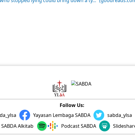
who stopped lying could bring down a ty...” (goodreads.co
Follow Us:
da_ylsa
Yayasan Lembaga SABDA
sabda_ylsa
SABDA Alkitab
Podcast SABDA
Slidesha