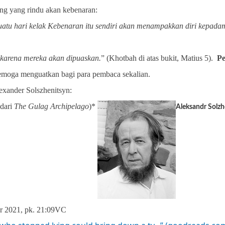
ng yang rindu akan kebenaran:
atu hari kelak Kebenaran itu sendiri akan menampakkan diri kepada
 karena mereka akan dipuaskan.
” (Khotbah di atas bukit, Matius 5).
P
semoga menguatkan bagi para pembaca sekalian.
lexander Solszhenitsyn:
 dari
The Gulag Archipelago
)*
Aleksandr Solzh
r 2021, pk. 21:09
VC