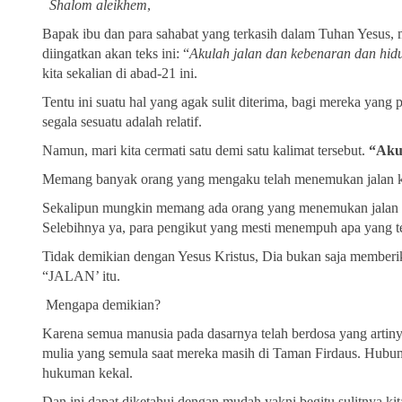
Shalom aleikhem
,
Bapak ibu dan para sahabat yang terkasih dalam Tuhan Yesus, 
diingatkan akan teks ini: “
Akulah jalan dan kebenaran dan hid
kita sekalian di abad-21 ini.
Tentu ini suatu hal yang agak sulit diterima, bagi mereka yan
segala sesuatu adalah relatif.
Namun, mari kita cermati satu demi satu kalimat tersebut.
“Akul
Memang banyak orang yang mengaku telah menemukan jalan k
Sekalipun mungkin memang ada orang yang menemukan jalan k
Selebihnya ya, para pengikut yang mesti menempuh apa yang tert
Tidak demikian dengan Yesus Kristus, Dia bukan saja memberika
“JALAN’ itu.
Mengapa demikian?
Karena semua manusia pada dasarnya telah berdosa yang artin
mulia yang semula saat mereka masih di Taman Firdaus. Hubun
hukuman kekal.
Dan ini dapat diketahui dengan mudah yakni begitu sulitnya ki