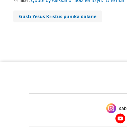
Quote by Aleksandr Solzhenitsyn: “One man 
*sumber:
Gusti Yesus Kristus punika dalane
sab