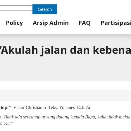
Search
Policy
Arsip Admin
FAQ
Partisipas
Akulah jalan dan kebena
dup.”
Victor Christianto
Teks: Yohanes 14:6-7a
p.
Tidak ada seorangpun yang datang kepada Bapa, kalau tidak melal
a-Ku.
”