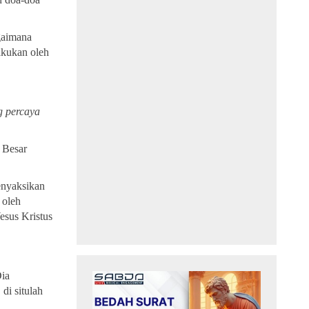
gaimana
akukan oleh
g percaya
 Besar
enyaksikan
 oleh
esus Kristus
Dia
di situlah