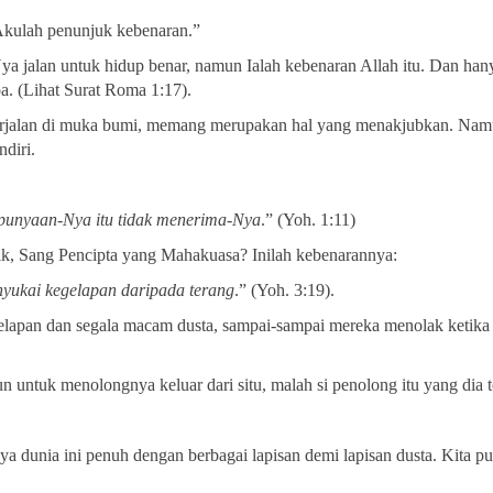
“Akulah penunjuk kebenaran.”
a jalan untuk hidup benar, namun Ialah kebenaran Allah itu. Dan han
a. (Lihat Surat Roma 1:17).
erjalan di muka bumi, memang merupakan hal yang menakjubkan. Namu
diri.
epunyaan-Nya itu tidak menerima-Nya
.” (Yoh. 1:11)
k, Sang Pencipta yang Mahakuasa? Inilah kebenarannya:
nyukai kegelapan daripada terang
.” (Yoh. 3:19).
egelapan dan segala macam dusta, sampai-sampai mereka menolak ketik
n untuk menolongnya keluar dari situ, malah si penolong itu yang dia t
 dunia ini penuh dengan berbagai lapisan demi lapisan dusta. Kita pu