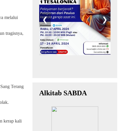
ya melalui
n tragisnya,
a Sang Terang
olak.
n kerap kali