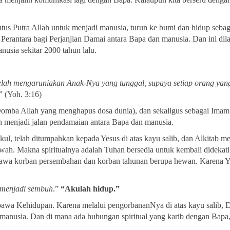
tus Putra Allah untuk menjadi manusia, turun ke bumi dan hidup seba
 Perantara bagi Perjanjian Damai antara Bapa dan manusia. Dan ini dil
usia sekitar 2000 tahun lalu.
 telah mengaruniakan Anak-Nya yang tunggal, supaya setiap orang yan
” (Yoh. 3:16)
Domba Allah yang menghapus dosa dunia), dan sekaligus sebagai Imam
lah menjadi jalan pendamaian antara Bapa dan manusia.
ul, telah ditumpahkan kepada Yesus di atas kayu salib, dan Alkitab m
 bawah. Makna spiritualnya adalah Tuhan bersedia untuk kembali didekati
awa korban persembahan dan korban tahunan berupa hewan. Karena Y
a menjadi sembuh
.”
“Akulah hidup.”
awa Kehidupan. Karena melalui pengorbananNya di atas kayu salib, 
usia. Dan di mana ada hubungan spiritual yang karib dengan Bapa, 