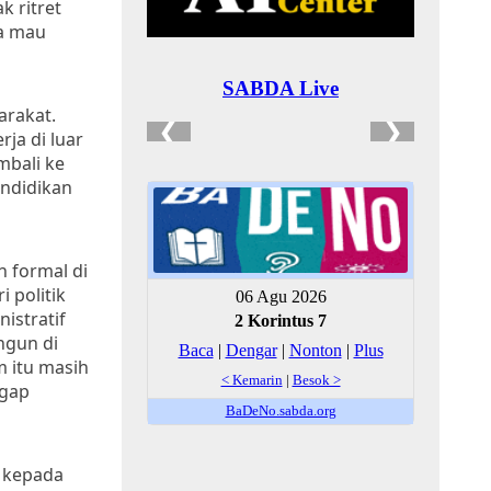
k ritret
ya mau
arakat.
ja di luar
mbali ke
endidikan
n formal di
 politik
istratif
ngun di
m itu masih
ggap
n kepada