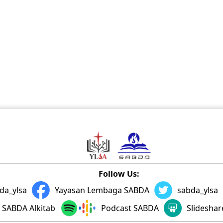
Follow Us:
da_ylsa
Yayasan Lembaga SABDA
sabda_ylsa
SABDA Alkitab
Podcast SABDA
Slidesha