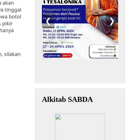
ka akan
a tinggal
awa botol
 pikir
 hanya
, silakan