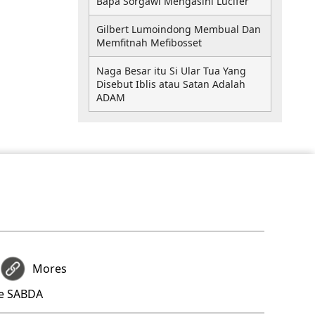
Bapa Sorgawi Mengasihi Lucifer
Gilbert Lumoindong Membual Dan
Memfitnah Mefibosset
Naga Besar itu Si Ular Tua Yang
Disebut Iblis atau Satan Adalah
ADAM
Mores
re SABDA