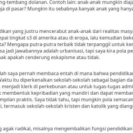
ng-tembang dolanan. Contoh lain: anak-anak mungkin diaja
nja di pasar? Mungkin itu sebabnya banyak anak yang han
dikan yang justru mencerabut anak-anak dari realitas masy
i tingkat s3 di amerika atau di eropa, lalu kemudian beker
ta? Mengapa putra-putra terbaik tidak terpanggil untuk ke
a jadi jawabannya adalah urbanisasi, tapi saya kira pola p
nak apakah cenderung eskapisme atau tidak.
 salah saya pernah membaca entah di mana bahwa pendidika
Waktu itu diperkenalkan sekolah-sekolah sebagai bagian dari
 menjadi klerk di perkebunan atau untuk tugas-tugas admin
ntuk membentuk kepribadian yang mandiri dan dapat memba
ampilan praktis. Saya tidak tahu, tapi mungkin pola semaca
i, termasuk sekolah-sekolah kristen dan katolik yang dian
ng agak radikal, misalnya mengembalikan fungsi pendidika