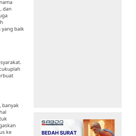
ernama
, dan
juga
uh
 yang baik
syarakat.
 cukuplah
erbuat
, banyak
hal
tuk
egaskan
rus ke