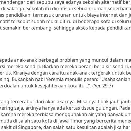
 mendengar dari sepupu saya adanya sekolah alternatif b
i Salatiga. Sekolah itu dirintis di sebuah rumah sederhana
s pendidikan, termasuk urunan untuk biaya internet dan 
tif tersebut sudah mulai ditiru di beberapa kota di selur
pat semakin berkembang, sehingga akses kepada pendidikan
 kepada anak-anak berbagai problem yang muncul dalam ma
si mereka sendiri. Biarkan mereka berani berpikir sendiri,
serius. Kiranya dengan cara itu anak-anak tergerak untuk b
sing. Bukankah nabi Yeremia menulis pesan: "Usahakanlah
oalah untuk kesejahteraan kota itu...". (Yer. 29:7)
tercerabut dari akar-akarnya. Misalnya tidak jauh-jauh
ering saja, artinya hanya ada kertas tissue gulungan. Pada
h, karena mereka terbiasa menggunakan air yang banyak un
uda di salah satu kota di Jawa Timur yang bercerita men
 sakit di Singapore, dan salah satu kesulitan adalah jika ha