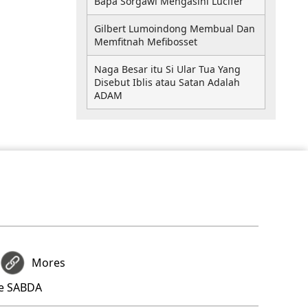
Bapa Sorgawi Mengasihi Lucifer
Gilbert Lumoindong Membual Dan
Memfitnah Mefibosset
Naga Besar itu Si Ular Tua Yang
Disebut Iblis atau Satan Adalah
ADAM
Mores
re SABDA