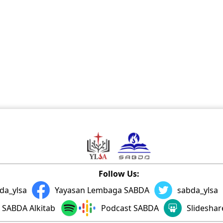
Follow Us:
da_ylsa
Yayasan Lembaga SABDA
sabda_ylsa
SABDA Alkitab
Podcast SABDA
Slidesha