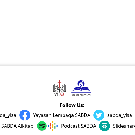
Follow Us:
da_ylsa
Yayasan Lembaga SABDA
sabda_ylsa
SABDA Alkitab
Podcast SABDA
Slidesha