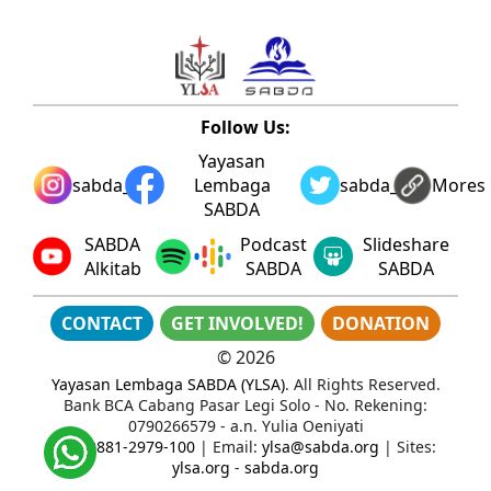
Follow Us:
Yayasan
sabda_ylsa
Lembaga
sabda_ylsa
Mores
SABDA
SABDA
Podcast
Slideshare
Alkitab
SABDA
SABDA
CONTACT
GET INVOLVED!
DONATION
©
2026
Yayasan Lembaga SABDA (YLSA)
. All Rights Reserved.
Bank BCA Cabang Pasar Legi Solo - No. Rekening:
0790266579 - a.n. Yulia Oeniyati
WA:
0881-2979-100
| Email:
ylsa@sabda.org
| Sites:
ylsa.org
-
sabda.org