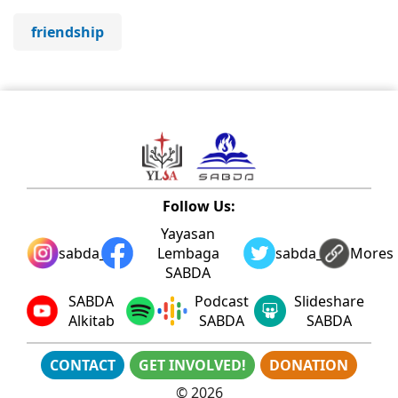
friendship
Follow Us:
Yayasan
sabda_ylsa
Lembaga
sabda_ylsa
Mores
SABDA
SABDA
Podcast
Slideshare
Alkitab
SABDA
SABDA
CONTACT
GET INVOLVED!
DONATION
©
2026