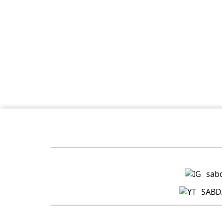
sab
SABDA