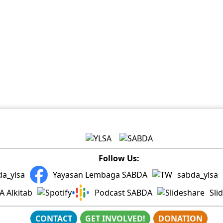
Follow Us:
da_ylsa
Yayasan Lembaga SABDA
sabda_ylsa
 Alkitab
Podcast SABDA
Sli
CONTACT
GET INVOLVED!
DONATION