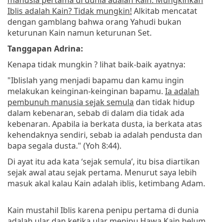
Iblis adalah Kain? Tidak mungkin!
Alkitab mencatat
dengan gamblang bahwa orang Yahudi bukan
keturunan Kain namun keturunan Set.
Tanggapan Adrina:
Kenapa tidak mungkin ? lihat baik-baik ayatnya:
"Iblislah yang menjadi bapamu dan kamu ingin
melakukan keinginan-keinginan bapamu.
Ia adalah
pembunuh manusia sejak semula
dan tidak hidup
dalam kebenaran, sebab di dalam dia tidak ada
kebenaran. Apabila ia berkata dusta, ia berkata atas
kehendaknya sendiri, sebab ia adalah pendusta dan
bapa segala dusta." (Yoh 8:44).
Di ayat itu ada kata ‘sejak semula’, itu bisa diartikan
sejak awal atau sejak pertama. Menurut saya lebih
masuk akal kalau Kain adalah iblis, ketimbang Adam.
Kain mustahil Iblis karena penipu pertama di dunia
adalah ular dan ketika ular menipu Hawa Kain belum