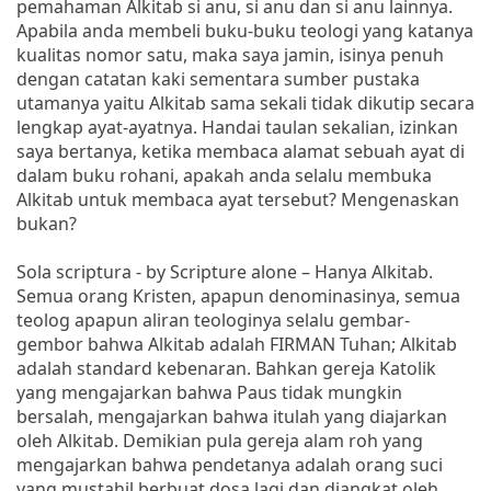
pemahaman Alkitab si anu, si anu dan si anu lainnya.
Apabila anda membeli buku-buku teologi yang katanya
kualitas nomor satu, maka saya jamin, isinya penuh
dengan catatan kaki sementara sumber pustaka
utamanya yaitu Alkitab sama sekali tidak dikutip secara
lengkap ayat-ayatnya. Handai taulan sekalian, izinkan
saya bertanya, ketika membaca alamat sebuah ayat di
dalam buku rohani, apakah anda selalu membuka
Alkitab untuk membaca ayat tersebut? Mengenaskan
bukan?
Sola scriptura - by Scripture alone – Hanya Alkitab.
Semua orang Kristen, apapun denominasinya, semua
teolog apapun aliran teologinya selalu gembar-
gembor bahwa Alkitab adalah FIRMAN Tuhan; Alkitab
adalah standard kebenaran. Bahkan gereja Katolik
yang mengajarkan bahwa Paus tidak mungkin
bersalah, mengajarkan bahwa itulah yang diajarkan
oleh Alkitab. Demikian pula gereja alam roh yang
mengajarkan bahwa pendetanya adalah orang suci
yang mustahil berbuat dosa lagi dan diangkat oleh