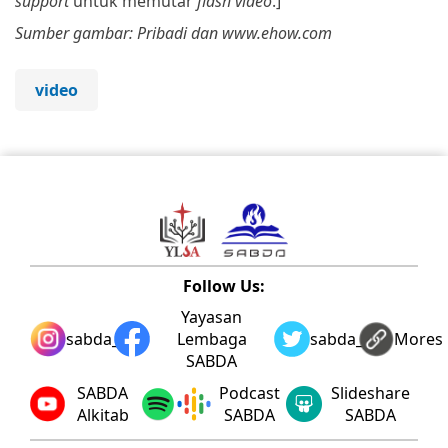
support
untuk memutar
flash video
.]
Sumber gambar: Pribadi dan www.ehow.com
video
Follow Us:
Yayasan
sabda_ylsa
Lembaga
sabda_ylsa
Mores
SABDA
SABDA
Podcast
Slideshare
Alkitab
SABDA
SABDA