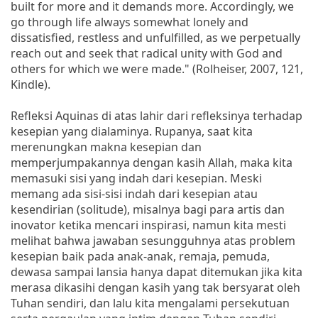
built for more and it demands more. Accordingly, we
go through life always somewhat lonely and
dissatisfied, restless and unfulfilled, as we perpetually
reach out and seek that radical unity with God and
others for which we were made." (Rolheiser, 2007, 121,
Kindle).
Refleksi Aquinas di atas lahir dari refleksinya terhadap
kesepian yang dialaminya. Rupanya, saat kita
merenungkan makna kesepian dan
memperjumpakannya dengan kasih Allah, maka kita
memasuki sisi yang indah dari kesepian. Meski
memang ada sisi-sisi indah dari kesepian atau
kesendirian (solitude), misalnya bagi para artis dan
inovator ketika mencari inspirasi, namun kita mesti
melihat bahwa jawaban sesungguhnya atas problem
kesepian baik pada anak-anak, remaja, pemuda,
dewasa sampai lansia hanya dapat ditemukan jika kita
merasa dikasihi dengan kasih yang tak bersyarat oleh
Tuhan sendiri, dan lalu kita mengalami persekutuan