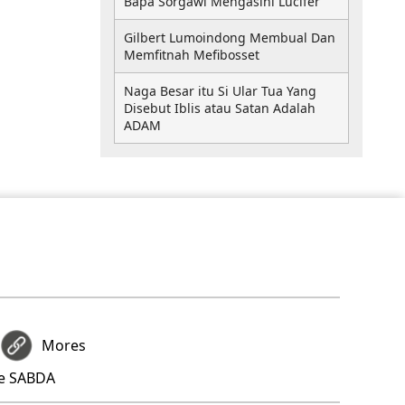
Bapa Sorgawi Mengasihi Lucifer
Gilbert Lumoindong Membual Dan
Memfitnah Mefibosset
Naga Besar itu Si Ular Tua Yang
Disebut Iblis atau Satan Adalah
ADAM
Mores
re SABDA