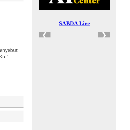
menyebut
Ku."