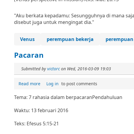
"Aku berkata kepadamu: Sesungguhnya di mana saja In
disebut juga untuk mengingat dia."
Venus
perempuan bekerja
perempuan
Pacaran
Submitted by
victorc
on
Wed, 2016-03-09 19:03
Read more
Log in
to post comments
Tema: 7 rahasia dalam berpacaran
Pendahuluan
Waktu: 13 februari 2016
Teks: Efesus 5:15-21