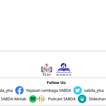
Follow Us:
da_ylsa
Yayasan Lembaga SABDA
sabda_ylsa
SABDA Alkitab
Podcast SABDA
Slidesha