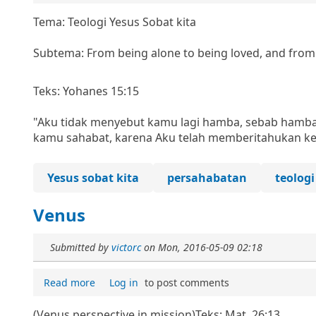
Tema: Teologi Yesus Sobat kita
Subtema: From being alone to being loved, and from 
Teks: Yohanes 15:15
"Aku tidak menyebut kamu lagi hamba, sebab hamba 
kamu sahabat, karena Aku telah memberitahukan ke
Yesus sobat kita
persahabatan
teologi
Venus
Submitted by
victorc
on
Mon, 2016-05-09 02:18
Read more
Log in
to post comments
(Venus perspective in mission)
Teks: Mat. 26:13