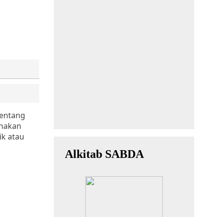
tentang
unakan
ik atau