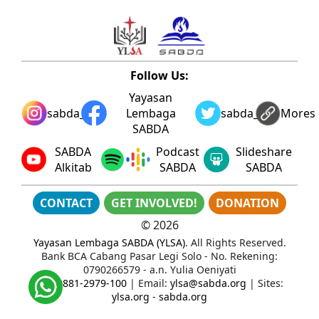
Follow Us:
Yayasan
sabda_ylsa
Lembaga
sabda_ylsa
Mores
SABDA
SABDA
Podcast
Slideshare
Alkitab
SABDA
SABDA
CONTACT
GET INVOLVED!
DONATION
©
2026
Yayasan Lembaga SABDA (YLSA)
. All Rights Reserved.
Bank BCA Cabang Pasar Legi Solo - No. Rekening:
0790266579 - a.n. Yulia Oeniyati
WA:
0881-2979-100
| Email:
ylsa@sabda.org
| Sites:
ylsa.org
-
sabda.org