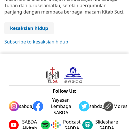
Tuhan dan Juruselamatku, setelah pergumulan
panjang dengan membaca berbagai macam Kitab Suci.
kesaksian hidup
Subscribe to kesaksian hidup
Follow Us:
Yayasan
sabda_ylsa
Lembaga
sabda_ylsa
Mores
SABDA
SABDA
Podcast
Slideshare
Alkitab
SABDA
SABDA