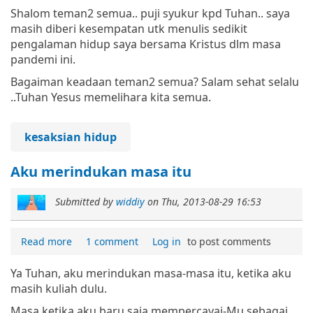
Shalom teman2 semua.. puji syukur kpd Tuhan.. saya
masih diberi kesempatan utk menulis sedikit
pengalaman hidup saya bersama Kristus dlm masa
pandemi ini.
Bagaiman keadaan teman2 semua? Salam sehat selalu
..Tuhan Yesus memelihara kita semua.
kesaksian hidup
Aku merindukan masa itu
Submitted by
widdiy
on
Thu, 2013-08-29 16:53
Read more
1 comment
Log in
to post comments
Ya Tuhan, aku merindukan masa-masa itu, ketika aku
masih kuliah dulu.
Masa ketika aku baru saja mempercayai-Mu sebagai