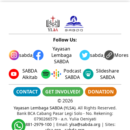
Follow Us:
Yayasan
sabda_ylsa
Lembaga
sabda_ylsa
Mores
SABDA
SABDA
Podcast
Slideshare
Alkitab
SABDA
SABDA
CONTACT
GET INVOLVED!
DONATION
©
2026
Yayasan Lembaga SABDA (YLSA)
. All Rights Reserved.
Bank BCA Cabang Pasar Legi Solo - No. Rekening:
0790266579 - a.n. Yulia Oeniyati
WA:
0881-2979-100
| Email:
ylsa@sabda.org
| Sites:
ylsa.org
-
sabda.org