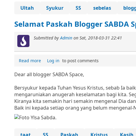
Ultah
Syukur
SS
sebelas
blog
Selamat Paskah Blogger SABDA S
Submitted by
Admin
on
Sat, 2018-03-31 22:41
Read more
Log in
to post comments
Dear all blogger SABDA Space,
Bersyukur kepada Tuhan Yesus Kristus, sebab Ia baik
mengaruniakan anugerah keselamatan bagi kita. S
Kiranya kita semakin hari semakin mengenal Dia da
Baik ini kepada setiap orang yang belum mengenal-N
taat
SS
Paskah
Kristus
Kasih