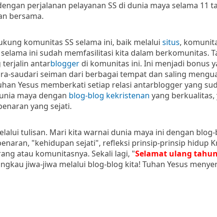
 dengan perjalanan pelayanan SS di dunia maya selama 11 ta
kan bersama.
ukung komunitas SS selama ini, baik melalui
situs
, komunita
elama ini sudah memfasilitasi kita dalam berkomunitas. T
 terjalin antar
blogger
di komunitas ini. Ini menjadi bonus 
ara-saudari seiman dari berbagai tempat dan saling mengu
an Yesus memberkati setiap relasi antarblogger yang suda
 dunia maya dengan
blog-blog kekristenan
yang berkualitas,
naran yang sejati.
elalui tulisan. Mari kita warnai dunia maya ini dengan blog
n, "kehidupan sejati", refleksi prinsip-prinsip hidup Kris
g atau komunitasnya. Sekali lagi, "
Selamat ulang tahun
ngkau jiwa-jiwa melalui blog-blog kita! Tuhan Yesus menyert