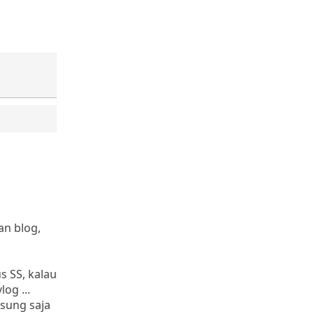
m
an blog,
s SS, kalau
og ...
sung saja