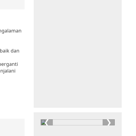
engalaman
 baik dan
n
berganti
njalani