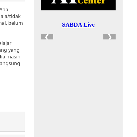
 Ada
aja/tidak
hal, belum
lajar
rang yang
dia masih
 langsung