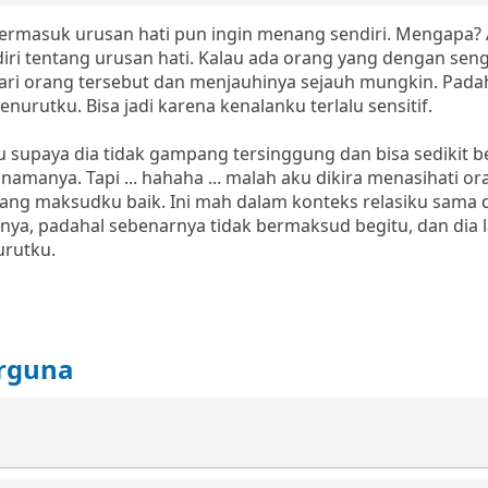
termasuk urusan hati pun ingin menang sendiri. Mengapa?
iri tentang urusan hati. Kalau ada orang yang dengan seng
 dari orang tersebut dan menjauhinya sejauh mungkin. Pada
nurutku. Bisa jadi karena kenalanku terlalu sensitif.
 supaya dia tidak gampang tersinggung dan bisa sedikit be
amanya. Tapi ... hahaha ... malah aku dikira menasihati o
mang maksudku baik. Ini mah dalam konteks relasiku sama 
inya, padahal sebenarnya tidak bermaksud begitu, dan dia
urutku.
erguna