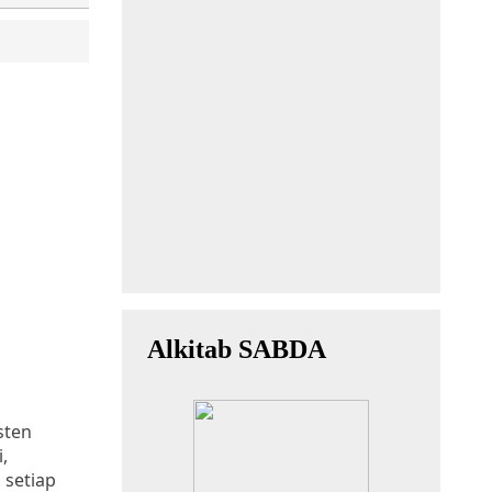
sten
,
 setiap