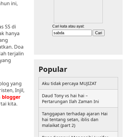
hun ini,
s SS di
ak hanya
yang
atkan. Doa
h terjalin
 yang
Popular
-blog yang
Aku tidak percaya MUJIZAT
ten, Injil,
Daud Tony vs hai hai –
 blogger
Pertarungan Ilah Zaman Ini
ai kita.
Tanggapan terhadap ajaran Hai
hai tentang setan, iblis dan
malaikat (part 2)