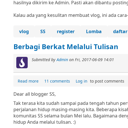
hasilnya dikirim ke Admin. Pasti akan dibantu postin
Kalau ada yang kesulitan membuat vlog, ini ada cara-
vlog
SS
register
Lomba
daftar
Berbagi Berkat Melalui Tulisan
Submitted by
Admin
on
Fri, 2017-06-09 14:01
Read more
11 comments
Log in
to post comments
Dear all blogger SS,
Tak terasa kita sudah sampai pada tengah tahun pe
perjalanan hidup masing-masing kita. Beberapa kisah
komunitas SS selama bulan Mei lalu. Bagaimana deng
hidup Anda melalui tulisan. :)