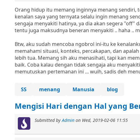
Orang hidup itu memang inginnya menang sendiri, 
kenalan saya yang ternyata selalu ingin menang send
sengaja menyakiti hatinya, ya dia akan segera "off"
tentu juga maksudnya beneran menyakiti .. haha .. me
Btw, aku sudah mencoba ngobrol ini-itu ke kenalanku
memahami situasi, konteks, percakapan, dan apalah n
lebih tua. Memang sih aku menasihati, tapi kan me
baik. Coba kalau dengan tidak sengaja aku menyakit
memutuskan pertemanan ini ... wuih, sadis deh men
SS
menang
Manusia
blog
Mengisi Hari dengan Hal yang B
Submitted by
Admin
on
Wed, 2019-02-06 11:55