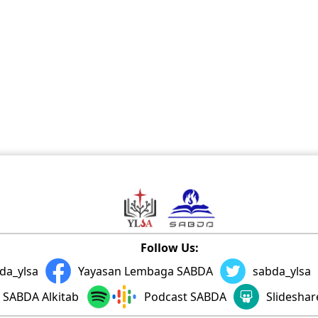
Follow Us:
da_ylsa
Yayasan Lembaga SABDA
sabda_ylsa
SABDA Alkitab
Podcast SABDA
Slidesha