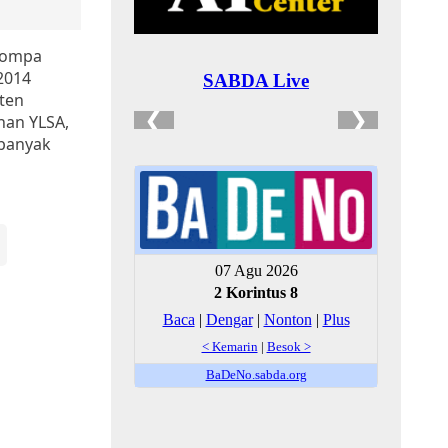
emompa
2014
ten
nan YLSA,
 banyak