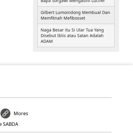
Bapa Sorgawi Mengasihi Lucifer
Gilbert Lumoindong Membual Dan
Memfitnah Mefibosset
Naga Besar itu Si Ular Tua Yang
Disebut Iblis atau Satan Adalah
ADAM
Mores
re SABDA