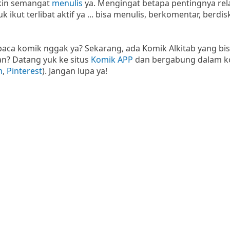
akin semangat
menulis
ya. Mengingat betapa pentingnya rel
ut terlibat aktif ya ... bisa menulis, berkomentar, berdis
a baca komik nggak ya? Sekarang, ada Komik Alkitab yang bi
an? Datang yuk ke situs
Komik APP
dan bergabung dalam k
m
,
Pinterest
). Jangan lupa ya!