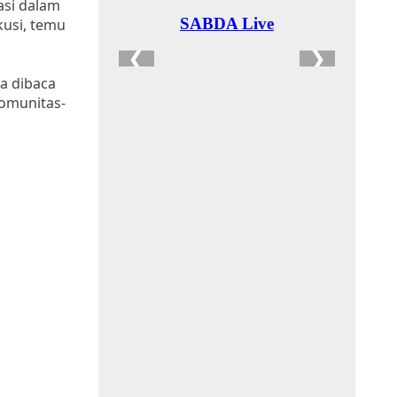
asi dalam
kusi, temu
sa dibaca
omunitas-