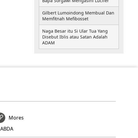
Bapa Sorgawi Mengasihi Lucifer
Gilbert Lumoindong Membual Dan
Memfitnah Mefibosset
Naga Besar itu Si Ular Tua Yang
Disebut Iblis atau Satan Adalah
ADAM
Mores
 SABDA