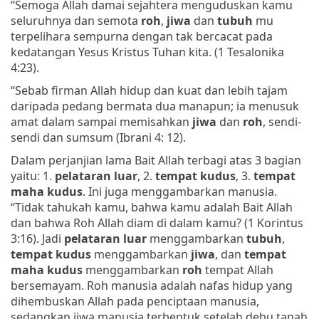
“Semoga Allah damai sejahtera menguduskan kamu
seluruhnya dan semota
roh
,
jiwa
dan
tubuh
mu
terpelihara sempurna dengan tak bercacat pada
kedatangan Yesus Kristus Tuhan kita. (1 Tesalonika
4:23).
“Sebab firman Allah hidup dan kuat dan lebih tajam
daripada pedang bermata dua manapun; ia menusuk
amat dalam sampai memisahkan
jiwa
dan
roh
, sendi-
sendi dan sumsum (Ibrani 4: 12).
Dalam perjanjian lama Bait Allah terbagi atas 3 bagian
yaitu: 1.
pelataran luar
, 2.
tempat kudus
, 3.
tempat
maha kudus
. Ini juga menggambarkan manusia.
“Tidak tahukah kamu, bahwa kamu adalah Bait Allah
dan bahwa Roh Allah diam di dalam kamu? (1 Korintus
3:16
). Jadi
pelataran luar
menggambarkan
tubuh
,
tempat kudus
menggambarkan
jiwa
, dan
tempat
maha kudus
menggambarkan
roh
tempat Allah
bersemayam. Roh manusia adalah nafas hidup yang
dihembuskan Allah pada penciptaan manusia,
sedangkan jiwa manusia terbentuk setelah debu tanah