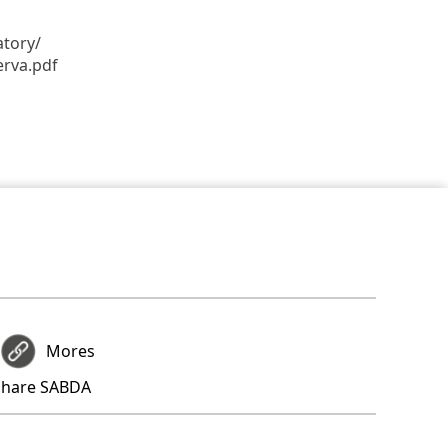
atory/
erva.pdf
Mores
share SABDA