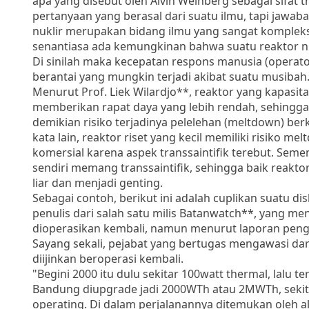
apa yang disebut oleh Alvin Weinberg sebagai sifat t
pertanyaan yang berasal dari suatu ilmu, tapi jawaba
nuklir merupakan bidang ilmu yang sangat komplek
senantiasa ada kemungkinan bahwa suatu reaktor nu
Di sinilah maka kecepatan respons manusia (operato
berantai yang mungkin terjadi akibat suatu musibah
Menurut Prof. Liek Wilardjo**, reaktor yang kapasi
memberikan rapat daya yang lebih rendah, sehingga
demikian risiko terjadinya pelelehan (meltdown) ber
kata lain, reaktor riset yang kecil memiliki risiko m
komersial karena aspek transsaintifik terebut. Semen
sendiri memang transsaintifik, sehingga baik reakt
liar dan menjadi genting.
Sebagai contoh, berikut ini adalah cuplikan suatu di
penulis dari salah satu milis Batanwatch**, yang me
dioperasikan kembali, namun menurut laporan penga
Sayang sekali, pejabat yang bertugas mengawasi dar
diijinkan beroperasi kembali.
"Begini 2000 itu dulu sekitar 100watt thermal, lalu 
Bandung diupgrade jadi 2000WTh atau 2MWTh, sekita
operating. Di dalam perjalanannya ditemukan oleh a