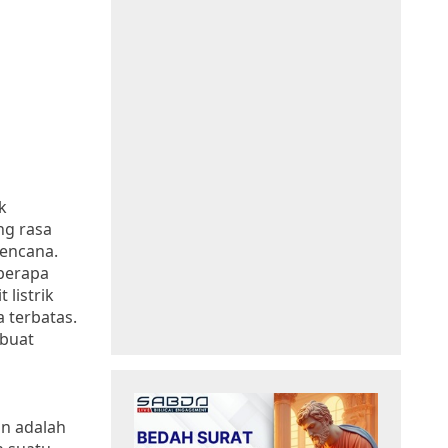
k
ng rasa
bencana.
eberapa
listrik
 terbatas.
mbuat
an adalah