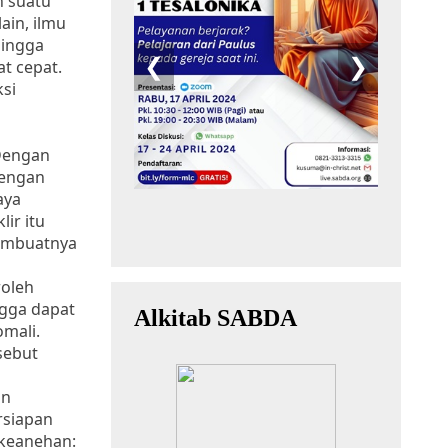
h suatu
ain, ilmu
hingga
t cepat.
ksi
 Dengan
dengan
aya
ir itu
membuatnya
roleh
ngga dapat
mali.
sebut
an
rsiapan
 keanehan: