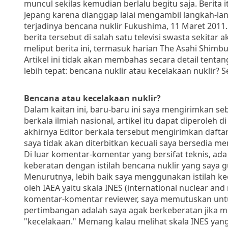
muncul sekilas kemudian berlalu begitu saja. Berita
Jepang karena dianggap lalai mengambil langkah-l
terjadinya bencana nuklir Fukushima, 11 Maret 2011
berita tersebut di salah satu televisi swasta sekitar
meliput berita ini, termasuk harian The Asahi Shimbun
Artikel ini tidak akan membahas secara detail tent
lebih tepat: bencana nuklir atau kecelakaan nuklir? S
Bencana atau kecelakaan nuklir?
Dalam kaitan ini, baru-baru ini saya mengirimkan s
berkala ilmiah nasional, artikel itu dapat diperoleh
akhirnya Editor berkala tersebut mengirimkan daftar
saya tidak akan diterbitkan kecuali saya bersedia m
Di luar komentar-komentar yang bersifat teknis, ad
keberatan dengan istilah bencana nuklir yang saya
Menurutnya, lebih baik saya menggunakan istilah kec
oleh IAEA yaitu skala INES (international nuclear an
komentar-komentar reviewer, saya memutuskan untuk
pertimbangan adalah saya agak berkeberatan jika m
"kecelakaan." Memang kalau melihat skala INES yang d