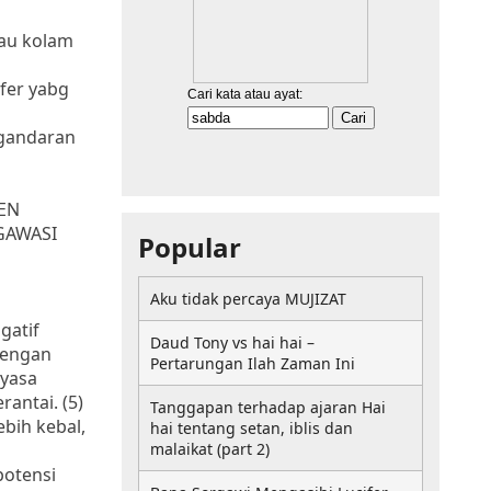
tau kolam
fer yabg
ngandaran
TEN
GAWASI
Popular
Aku tidak percaya MUJIZAT
gatif
Daud Tony vs hai hai –
dengan
Pertarungan Ilah Zaman Ini
ayasa
antai. (5)
Tanggapan terhadap ajaran Hai
ebih kebal,
hai tentang setan, iblis dan
malaikat (part 2)
potensi