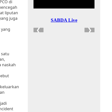
EPCO di
 mencegah
at liputan
 yang juga
h yang
 satu
an,
wa naskah
sebut
ikeluarkan
kan
jadi
ncident