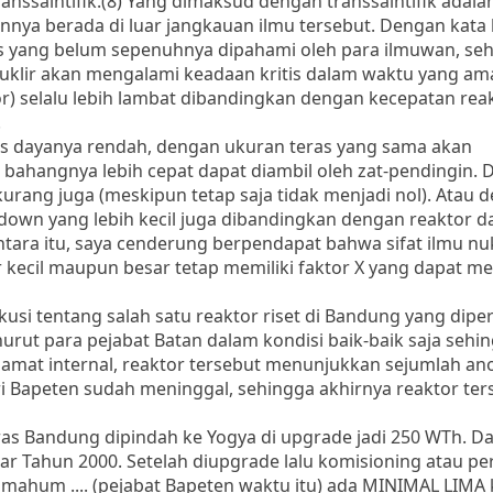
ranssaintifik.(8) Yang dimaksud dengan transsaintifik adala
nnya berada di luar jangkauan ilmu tersebut. Dengan kata l
s yang belum sepenuhnya dipahami oleh para ilmuwan, se
klir akan mengalami keadaan kritis dalam waktu yang ama
r) selalu lebih lambat dibandingkan dengan kecepatan rea
.
tas dayanya rendah, dengan ukuran teras yang sama akan
 bahangnya lebih cepat dapat diambil oleh zat-pendingin.
kurang juga (meskipun tetap saja tidak menjadi nol). Atau 
eltdown yang lebih kecil juga dibandingkan dengan reaktor d
tara itu, saya cenderung berpendapat bahwa sifat ilmu nukl
or kecil maupun besar tetap memiliki faktor X yang dapat 
skusi tentang salah satu reaktor riset di Bandung yang dipe
nurut para pejabat Batan dalam kondisi baik-baik saja sehi
mat internal, reaktor tersebut menunjukkan sejumlah ano
i Bapeten sudah meninggal, sehingga akhirnya reaktor ter
teras Bandung dipindah ke Yogya di upgrade jadi 250 WTh. D
r Tahun 2000. Setelah diupgrade lalu komisioning atau pe
lmahum .... (pejabat Bapeten waktu itu) ada MINIMAL LIMA