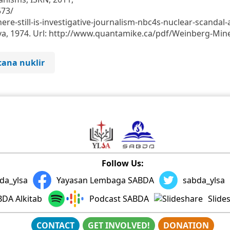
573/
ere-still-is-investigative-journalism-nbc4s-nuclear-scandal-
rva, 1974. Url: http://www.quantamike.ca/pdf/Weinberg-Min
ana nuklir
Follow Us:
da_ylsa
Yayasan Lembaga SABDA
sabda_ylsa
DA Alkitab
Podcast SABDA
Slide
CONTACT
GET INVOLVED!
DONATION