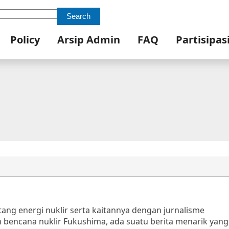
Search
Policy
Arsip Admin
FAQ
Partisipas
tang energi nuklir serta kaitannya dengan jurnalisme
un bencana nuklir Fukushima, ada suatu berita menarik yan