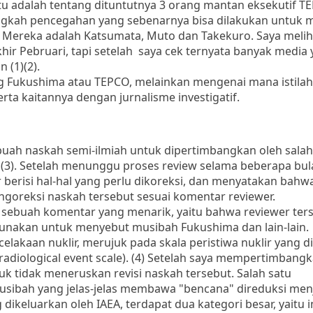
 itu adalah tentang dituntutnya 3 orang mantan eksekutif T
angkah pencegahan yang sebenarnya bisa dilakukan untuk
. Mereka adalah Katsumata, Muto dan Takekuro. Saya melih
 akhir Pebruari, tapi setelah saya cek ternyata banyak media
 (1)(2).
ang Fukushima atau TEPCO, melainkan mengenai mana istila
erta kaitannya dengan jurnalisme investigatif.
ebuah naskah semi-ilmiah untuk dipertimbangkan oleh salah
 di (3). Setelah menunggu proses review selama beberapa bul
 berisi hal-hal yang perlu dikoreksi, dan menyatakan bah
engoreksi naskah tersebut sesuai komentar reviewer.
a sebuah komentar yang menarik, yaitu bahwa reviewer ter
 gunakan untuk menyebut musibah Fukushima dan lain-lain.
elakaan nuklir, merujuk pada skala peristiwa nuklir yang d
d radiological event scale). (4) Setelah saya mempertimbang
 tidak meneruskan revisi naskah tersebut. Salah satu
usibah yang jelas-jelas membawa "bencana" direduksi men
ikeluarkan oleh IAEA, terdapat dua kategori besar, yaitu i