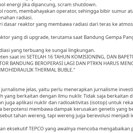
nol energi jika dipancung, scram shutdown.
trol room, membahayakan operator, sehingga bibir sumur a
enahan radiasi.
ri dasar reaktor yang membawa radiasi dari teras ke atmos
reaktor yang di upgrade, terutama saat Bandung Gempa Pa
diasi yang terbuang ke sungai lingkungan.
eten saat ini SETELAH 16 TAHUN KOMISIONING, DAN BAPE
TOR BANDUNG BEROPERASI LAGI DAN PTRKN HARUS MEN
RMOHIDRAULIK THERMAL BUBLE."
urnalisme jelas, yaitu perlu menerapkan jurnalisme investi
 yang berkaitan dengan ilmu nuklir. Tidak saja berkaitan 
n juga aplikasi nuklir dan radioaktivitas (isotop) untuk rek
ena berpotensi membawa dampak kerusakan genetis yang ber
sebut tahan wereng, tapi wereng juga berevolusi menjadi l
ntan eksekutif TEPCO yang awalnya mencoba mengabaikan 