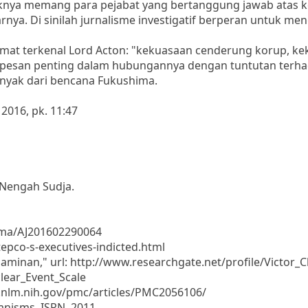
aknya memang para pejabat yang bertanggung jawab atas
nya. Di sinilah jurnalisme investigatif berperan untuk me
alimat terkenal Lord Acton: "kekuasaan cenderung korup, k
tu pesan penting dalam hubungannya dengan tuntutan terh
banyak dari bencana Fukushima.
 2016, pk. 11:47
. Nengah Sudja.
hima/AJ201602290064
tepco-s-executives-indicted.html
enjaminan," url: http://www.researchgate.net/profile/Victor_C
clear_Event_Scale
cbi.nlm.nih.gov/pmc/articles/PMC2056106/
anisms, ISRN, 2011,