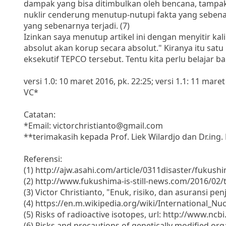
dampak yang bisa ditimbulkan oleh bencana, tamp
nuklir cenderung menutup-nutupi fakta yang sebenar
yang sebenarnya terjadi. (7)
Izinkan saya menutup artikel ini dengan menyitir k
absolut akan korup secara absolut." Kiranya itu sa
eksekutif TEPCO tersebut. Tentu kita perlu belajar 
versi 1.0: 10 maret 2016, pk. 22:25; versi 1.1: 11 maret
VC*
Catatan:
*Email: victorchristianto@gmail.com
**terimakasih kepada Prof. Liek Wilardjo dan Dr.ing
Referensi:
(1) http://ajw.asahi.com/article/0311disaster/fukus
(2) http://www.fukushima-is-still-news.com/2016/02/
(3) Victor Christianto, "Enuk, risiko, dan asuransi p
(4) https://en.m.wikipedia.org/wiki/International_Nu
(5) Risks of radioactive isotopes, url: http://www.n
(6) Risks and precautions of genetically modified org