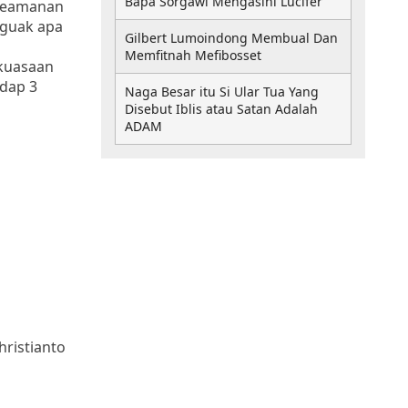
Bapa Sorgawi Mengasihi Lucifer
 keamanan
nguak apa
Gilbert Lumoindong Membual Dan
Memfitnah Mefibosset
ekuasaan
adap 3
Naga Besar itu Si Ular Tua Yang
Disebut Iblis atau Satan Adalah
ADAM
hristianto