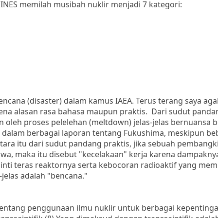
a, INES memilah musibah nuklir menjadi 7 kategori:
 bencana (disaster) dalam kamus IAEA. Terus terang saya aga
rena alasan rasa bahasa maupun praktis. Dari sudut panda
 oleh proses pelelehan (meltdown) jelas-jelas bernuansa 
er" dalam berbagai laporan tentang Fukushima, meskipun b
ara itu dari sudut pandang praktis, jika sebuah pembangkit 
wa, maka itu disebut "kecelakaan" kerja karena dampaknya
nti teras reaktornya serta kebocoran radioaktif yang me
-jelas adalah "bencana."
 tentang penggunaan ilmu nuklir untuk berbagai kepenting