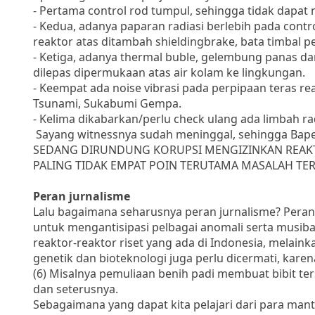
- Pertama control rod tumpul, sehingga tidak dapat 
- Kedua, adanya paparan radiasi berlebih pada con
reaktor atas ditambah shieldingbrake, bata timbal p
- Ketiga, adanya thermal buble, gelembung panas da
dilepas dipermukaan atas air kolam ke lingkungan.
- Keempat ada noise vibrasi pada perpipaan teras 
Tsunami, Sukabumi Gempa.
- Kelima dikabarkan/perlu check ulang ada limbah ra
Sayang witnessnya sudah meninggal, sehingga Bap
SEDANG DIRUNDUNG KORUPSI MENGIZINKAN REAK
PALING TIDAK EMPAT POIN TERUTAMA MASALAH TE
Peran jurnalisme
Lalu bagaimana seharusnya peran jurnalisme? Peran j
untuk mengantisipasi pelbagai anomali serta musibah
reaktor-reaktor riset yang ada di Indonesia, melainka
genetik dan bioteknologi juga perlu dicermati, kar
(6) Misalnya pemuliaan benih padi membuat bibit ter
dan seterusnya.
Sebagaimana yang dapat kita pelajari dari para ma