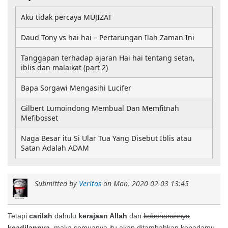
Aku tidak percaya MUJIZAT
Daud Tony vs hai hai – Pertarungan Ilah Zaman Ini
Tanggapan terhadap ajaran Hai hai tentang setan,
iblis dan malaikat (part 2)
Bapa Sorgawi Mengasihi Lucifer
Gilbert Lumoindong Membual Dan Memfitnah
Mefibosset
Naga Besar itu Si Ular Tua Yang Disebut Iblis atau
Satan Adalah ADAM
Submitted by
Veritas
on
Mon, 2020-02-03 13:45
Tetapi
carilah
dahulu
kerajaan Allah
dan
kebenarannya
keadilannya
, maka semuanya itu akan ditambahkan kepadamu.