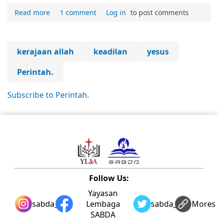
Read more
1 comment
Log in
to post comments
kerajaan allah
keadilan
yesus
Perintah.
Subscribe to Perintah.
Follow Us:
Yayasan
sabda_ylsa
Lembaga
sabda_ylsa
Mores
SABDA