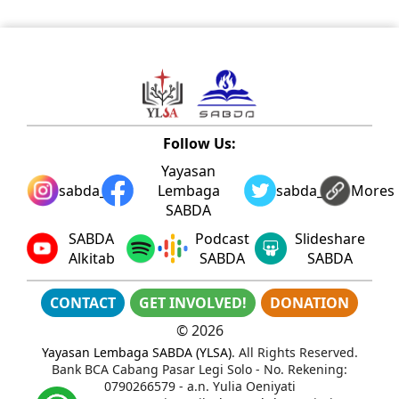
Follow Us:
Yayasan
sabda_ylsa
Lembaga
sabda_ylsa
Mores
SABDA
SABDA
Podcast
Slideshare
Alkitab
SABDA
SABDA
CONTACT
GET INVOLVED!
DONATION
©
2026
Yayasan Lembaga SABDA (YLSA)
. All Rights Reserved.
Bank BCA Cabang Pasar Legi Solo - No. Rekening:
0790266579 - a.n. Yulia Oeniyati