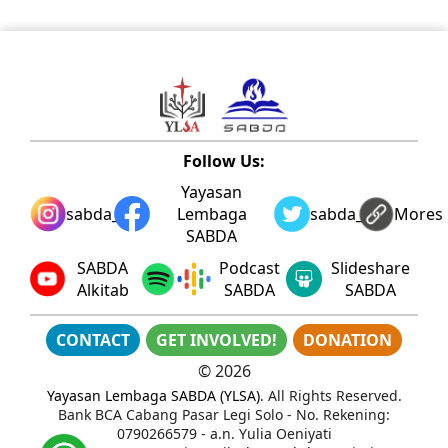
Follow Us:
Yayasan
sabda_ylsa
Lembaga
sabda_ylsa
Mores
SABDA
SABDA
Podcast
Slideshare
Alkitab
SABDA
SABDA
CONTACT
GET INVOLVED!
DONATION
©
2026
Yayasan Lembaga SABDA (YLSA)
. All Rights Reserved.
Bank BCA Cabang Pasar Legi Solo - No. Rekening:
0790266579 - a.n. Yulia Oeniyati