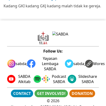
Kadang GKI kadang GKJ kadang malah tidak ke gereja.
Follow Us:
Yayasan
sabda_ylsa
Lembaga
sabda_ylsa
Mores
SABDA
SABDA
Podcast
Slideshare
Alkitab
SABDA
SABDA
CONTACT
GET INVOLVED!
DONATION
©
2026