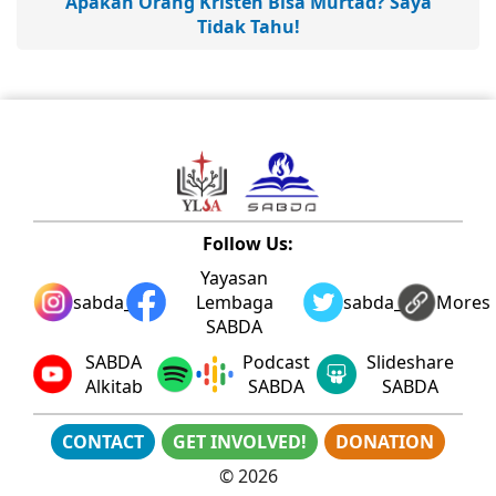
Apakah Orang Kristen Bisa Murtad? Saya
Tidak Tahu!
Follow Us:
Yayasan
sabda_ylsa
Lembaga
sabda_ylsa
Mores
SABDA
SABDA
Podcast
Slideshare
Alkitab
SABDA
SABDA
CONTACT
GET INVOLVED!
DONATION
©
2026