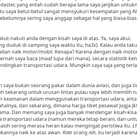
aster, yang entah sudah berapa lama saya janjikan untukn
itu saya betul-betul sangat mensyukuri kesempatan yang Al
belumnya sering saya anggap sebagai hal yang biasa-biasa
-nakuti anda dengan kisah saya di atas. Ya, saya akui,
ng duduk di samping saya waktu itu, ha
3x
). Kalau anda taku
ekalian naik motor/mobil. Kenapa? Karena dengan naik moto
rnah saya baca (maaf lupa dari mana), secara statistik ke
andingkan transportasi udara. Mungkin saya saja yang terla
 saya bukan seorang pakar dalam dunia aviasi, dan juga ti
sekarang untuk urusan lintas pulau saya lebih memilih na
dan keamanan dalam menggunakan transportasi udara, anta
ahalnya, dan sekarang, dimana harga tiket pesawat Jogja-Jk
 sama. Dan memang saya juga banyak mendengar kisah-kis
a transportasi udara (namun mereka tetap berani, dan untu
sih sering merasa heran kalau mengingat peristiwa itu.
L
bukannya naik ke atas awan.
Kate
orang
nih
, itu terjadi kare