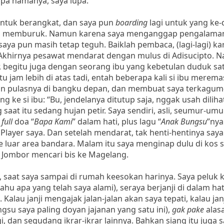
 apa namanya, saya lupa.
untuk berangkat, dan saya pun
boarding
lagi untuk yang ke-
akin memburuk. Namun karena saya menganggap pengalama
saya pun masih tetap teguh. Baiklah pembaca, (lagi-lagi) k
 Akhirnya pesawat mendarat dengan mulus di Adisucipto. N
r, begitu juga dengan seorang ibu yang kebetulan duduk sa
tu jam lebih di atas tadi, entah beberapa kali si ibu merem
n pulasnya di bangku depan, dan membuat saya terkagu
 ke si ibu: “Bu, jendelanya ditutup saja, nggak usah diliha
g saat itu sedang hujan petir. Saya sendiri, asli, seumur-umu
r
full
doa “
Bapa Kami
” dalam hati, plus lagu “
Anak Bungsu
”nya
layer saya. Dan setelah mendarat, tak henti-hentinya saya
luar area bandara. Malam itu saya menginap dulu di kos s
e Jombor mencari bis ke Magelang.
 saat saya sampai di rumah keesokan harinya. Saya peluk 
tahu apa yang telah saya alami), seraya berjanji di dalam hat
Kalau janji mengajak jalan-jalan akan saya tepati, kalau ja
gsu saya paling doyan jajanan yang satu ini),
gak pake
alas
gi, dan segudang ikrar-ikrar lainnya. Bahkan siang itu juga 