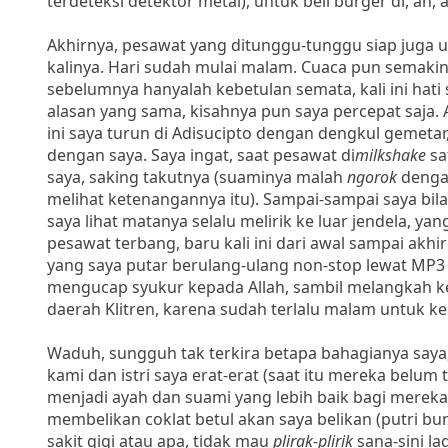
terdeteksi detektor metal), untuk beli burger di, ah,
Akhirnya, pesawat yang ditunggu-tunggu siap juga 
kalinya. Hari sudah mulai malam. Cuaca pun sem
sebelumnya hanyalah kebetulan semata, kali ini hati 
alasan yang sama, kisahnya pun saya percepat saja.
ini saya turun di Adisucipto dengan dengkul gemeta
dengan saya. Saya ingat, saat pesawat di
milkshake
sa
saya, saking takutnya (suaminya malah
ngorok
denga
melihat ketenangannya itu). Sampai-sampai saya bilang
saya lihat matanya selalu melirik ke luar jendela, yan
pesawat terbang, baru kali ini dari awal sampai akhi
yang saya putar berulang-ulang non-stop lewat MP3 P
mengucap syukur kepada Allah, sambil melangkah ke 
daerah Klitren, karena sudah terlalu malam untuk k
Waduh, sungguh tak terkira betapa bahagianya saya,
kami dan istri saya erat-erat (saat itu mereka belum 
menjadi ayah dan suami yang lebih baik bagi mereka. 
membelikan coklat betul akan saya belikan (putri bun
sakit gigi atau apa, tidak mau
plirak-plirik
sana-sini la