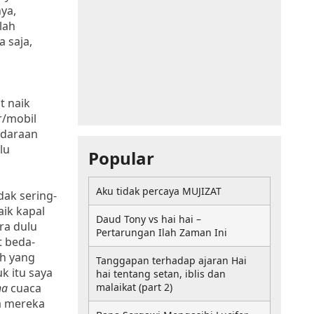
ya,
lah
 saja,
t naik
r/mobil
ndaraan
lu
Popular
Aku tidak percaya MUJIZAT
dak sering-
ik kapal
Daud Tony vs hai hai –
ra dulu
Pertarungan Ilah Zaman Ini
t beda-
ah yang
Tanggapan terhadap ajaran Hai
k itu saya
hai tentang setan, iblis dan
ha
cuaca
malaikat (part 2)
na mereka