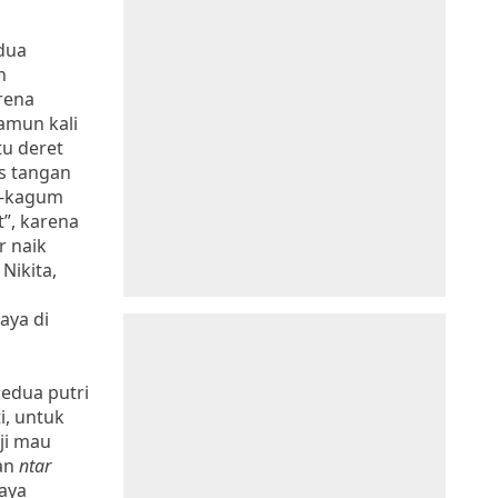
dua
n
arena
amun kali
tu deret
as tangan
m-kagum
t”, karena
r naik
 Nikita,
aya di
kedua putri
i, untuk
nji mau
an
ntar
saya