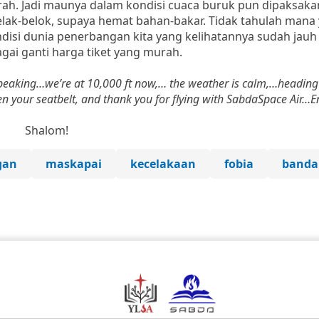
urah. Jadi maunya dalam kondisi cuaca buruk pun dipaksaka
belak-belok, supaya hemat bahan-bakar. Tidak tahulah mana
disi dunia penerbangan kita yang kelihatannya sudah jau
agai ganti harga tiket yang murah.
peaking…we’re at 10,000 ft now,… the weather is calm,…heading
en your seatbelt, and thank you for flying with SabdaSpace Air…E
m!
gan
maskapai
kecelakaan
fobia
banda