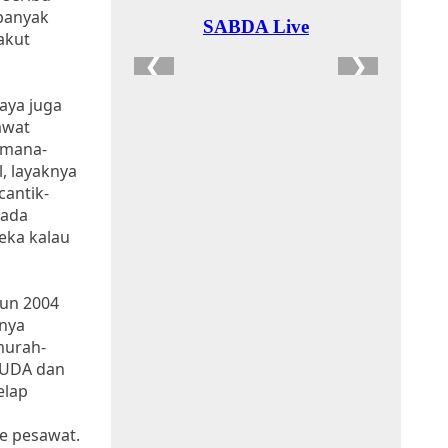
 banyak
akut
aya juga
awat
 mana-
, layaknya
cantik-
 ada
reka kalau
hun 2004
nya
murah-
ARUDA dan
elap
e pesawat.