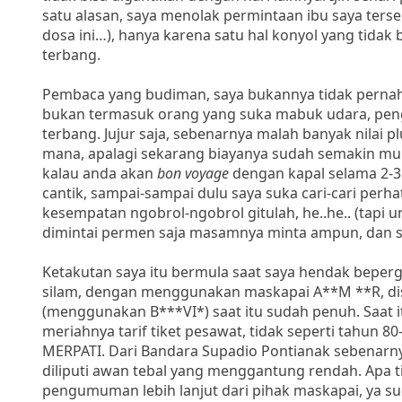
satu alasan, saya menolak permintaan ibu saya ter
dosa ini…), hanya karena satu hal konyol yang tidak 
terbang.
Pembaca yang budiman, saya bukannya tidak pernah
bukan termasuk orang yang suka mabuk udara, peng
terbang. Jujur saja, sebenarnya malah banyak nila
mana, apalagi sekarang biayanya sudah semakin mura
kalau anda akan
bon voyage
dengan kapal selama 2-3 
cantik, sampai-sampai dulu saya suka cari-cari pe
kesempatan ngobrol-ngobrol gitulah, he..he.. (tapi un
dimintai permen saja masamnya minta ampun, dan sepe
Ketakutan saya itu bermula saat saya hendak beperg
silam, dengan menggunakan maskapai A**M **R, d
(menggunakan B***VI*) saat itu sudah penuh. Saat
meriahnya tarif tiket pesawat, tidak seperti tahun
MERPATI. Dari Bandara Supadio Pontianak sebenarny
diliputi awan tebal yang menggantung rendah. Apa t
pengumuman lebih lanjut dari pihak maskapai, ya s