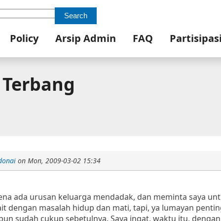
Search
Policy
Arsip Admin
FAQ
Partisipas
 Terbang
donai
on
Mon, 2009-03-02 15:34
rena ada urusan keluarga mendadak, dan meminta saya unt
 dengan masalah hidup dan mati, tapi, ya lumayan pentin
i pun sudah cukup sebetulnya. Saya ingat, waktu itu, dengan