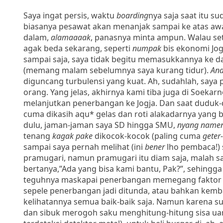
Saya ingat persis, waktu
boarding
nya saja saat itu s
biasanya pesawat akan menanjak sampai ke atas awan,
dalam,
alamaaaak
, panasnya minta ampun. Walau s
agak beda sekarang, seperti
numpak
bis ekonomi Jog
sampai saja, saya tidak begitu memasukkannya ke da
(memang malam sebelumnya saya kurang tidur).
And
diguncang turbulensi yang kuat. Ah, sudahlah, saya 
orang. Yang jelas, akhirnya kami tiba juga di Soek
melanjutkan penerbangan ke Jogja. Dan saat duduk-d
cuma dikasih aqu* gelas dan roti alakadarnya yang b
dulu, jaman-jaman saya SD hingga SMU,
nyang name
tenang
kagak pake
dikocok-kocok (paling cuma
geter
sampai saya pernah melihat (ini
bener
lho pembaca!)
pramugari, namun pramugari itu diam saja, malah sa
bertanya,”Ada yang bisa kami bantu, Pak?”, sehingga 
teguhnya maskapai penerbangan memegang faktor kes
sepele penerbangan jadi ditunda, atau bahkan kemba
kelihatannya semua baik-baik saja. Namun karena sud
dan sibuk merogoh saku menghitung-hitung sisa uang