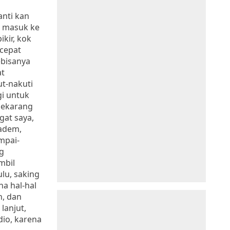
anti kan
a masuk ke
ikir, kok
-cepat
ebisanya
at
ut-nakuti
gi untuk
sekarang
gat saya,
adem,
ampai-
g
mbil
ulu, saking
a hal-hal
h, dan
lanjut,
dio, karena