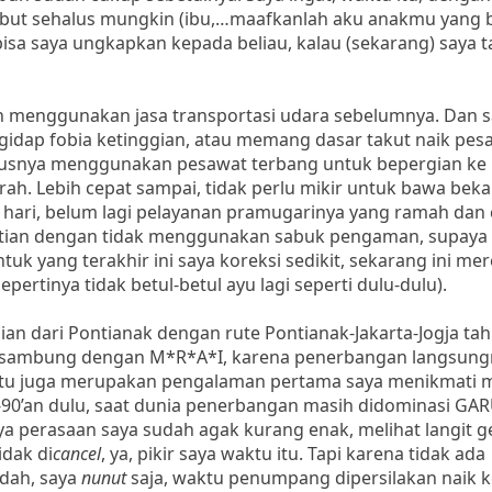
sebut sehalus mungkin (ibu,…maafkanlah aku anakmu yang
bisa saya ungkapkan kepada beliau, kalau (sekarang) saya t
 menggunakan jasa transportasi udara sebelumnya. Dan s
idap fobia ketinggian, atau memang dasar takut naik pes
i plusnya menggunakan pesawat terbang untuk bepergian ke
h. Lebih cepat sampai, tidak perlu mikir untuk bawa bekal
hari, belum lagi pelayanan pramugarinya yang ramah dan 
rhatian dengan tidak menggunakan sabuk pengaman, supaya
tuk yang terakhir ini saya koreksi sedikit, sekarang ini me
rtinya tidak betul-betul ayu lagi seperti dulu-dulu).
ian dari Pontianak dengan rute Pontianak-Jakarta-Jogja ta
isambung dengan M*R*A*I, karena penerbangan langsung
 itu juga merupakan pengalaman pertama saya menikmati 
 80-90’an dulu, saat dunia penerbangan masih didominasi G
a perasaan saya sudah agak kurang enak, melihat langit g
idak di
cancel
, ya, pikir saya waktu itu. Tapi karena tidak ada
udah, saya
nunut
saja, waktu penumpang dipersilakan naik k