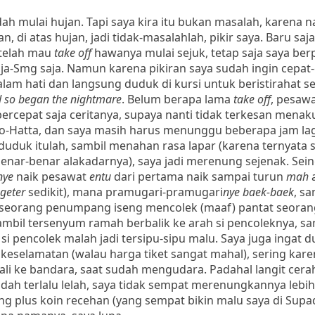
udah mulai hujan. Tapi saya kira itu bukan masalah, karena n
 di atas hujan, jadi tidak-masalahlah, pikir saya. Baru saj
etelah mau
take off
hawanya mulai sejuk, tetap saja saya berp
ja-Smg saja. Namun karena pikiran saya sudah ingin cepat
lam hati dan langsung duduk di kursi untuk beristirahat s
 so began the nightmare
. Belum berapa lama
take off
, pesaw
percepat saja ceritanya, supaya nanti tidak terkesan menak
arno-Hatta, dan saya masih harus menunggu beberapa jam la
uduk itulah, sambil menahan rasa lapar (karena ternyata 
enar-benar alakadarnya), saya jadi merenung sejenak. Sein
nye
naik pesawat
entu
dari pertama naik sampai turun
mah
-geter
sedikit), mana pramugari-pramugari
nye
baek-baek
, s
 seorang penumpang iseng mencolek (maaf) pantat seoran
mbil tersenyum ramah berbalik ke arah si pencoleknya, sa
si pencolek malah jadi tersipu-sipu malu. Saya juga ingat d
elamatan (walau harga tiket sangat mahal), sering karen
li ke bandara, saat sudah mengudara. Padahal langit cera
ah terlalu lelah, saya tidak sempat merenungkannya lebih 
 plus koin recehan (yang sempat bikin malu saya di Supa