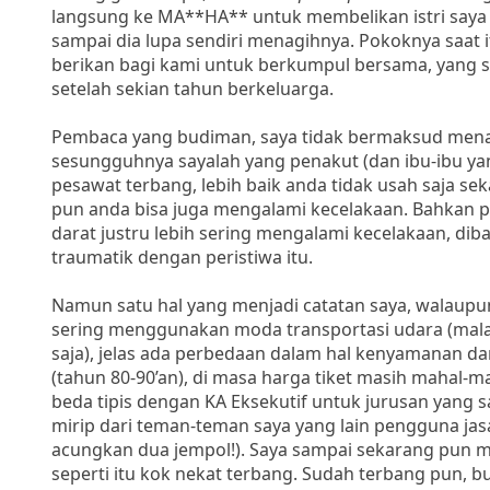
langsung ke MA**HA** untuk membelikan istri saya d
sampai dia lupa sendiri menagihnya. Pokoknya saat 
berikan bagi kami untuk berkumpul bersama, yang se
setelah sekian tahun berkeluarga.
Pembaca yang budiman, saya tidak bermaksud menakut
sesungguhnya sayalah yang penakut (dan ibu-ibu ya
pesawat terbang, lebih baik anda tidak usah saja s
pun anda bisa juga mengalami kecelakaan. Bahkan pe
darat justru lebih sering mengalami kecelakaan, dib
traumatik dengan peristiwa itu.
Namun satu hal yang menjadi catatan saya, walaupun
sering menggunakan moda transportasi udara (malah 
saja), jelas ada perbedaan dalam hal kenyamanan 
(tahun 80-90’an), di masa harga tiket masih mahal-m
beda tipis dengan KA Eksekutif untuk jurusan yang
mirip dari teman-teman saya yang lain pengguna jas
acungkan dua jempol!). Saya sampai sekarang pun ma
seperti itu kok nekat terbang. Sudah terbang pun, 