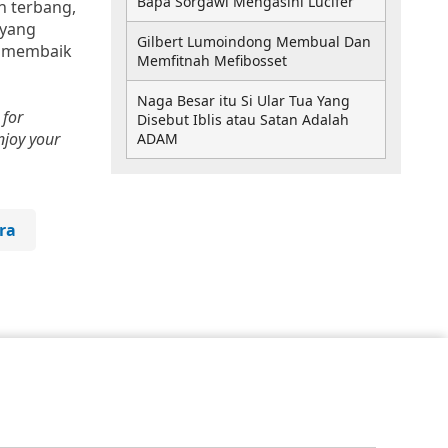
Bapa Sorgawi Mengasihi Lucifer
n terbang,
 yang
Gilbert Lumoindong Membual Dan
h membaik
Memfitnah Mefibosset
Naga Besar itu Si Ular Tua Yang
 for
Disebut Iblis atau Satan Adalah
njoy your
ADAM
ra