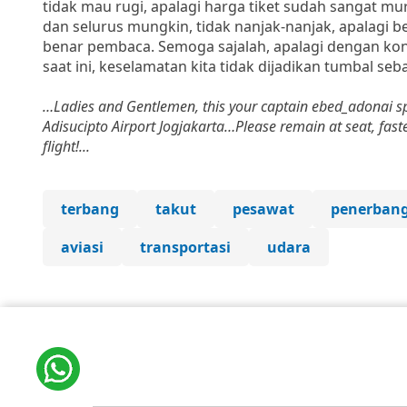
tidak mau rugi, apalagi harga tiket sudah sangat m
dan selurus mungkin, tidak nanjak-nanjak, apalagi 
benar pembaca. Semoga sajalah, apalagi dengan kon
saat ini, keselamatan kita tidak dijadikan tumbal seb
…Ladies and Gentlemen, this your captain ebed_adonai s
Adisucipto Airport Jogjakarta…Please remain at seat, fast
flight!...
Shalo
terbang
takut
pesawat
penerban
aviasi
transportasi
udara