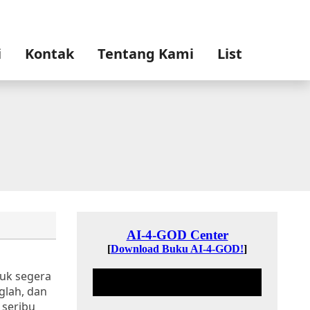
i
Kontak
Tentang Kami
List
uk segera
glah, dan
 seribu