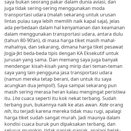
saya bukan seorang pakar dalam dunia aviasi, dan
juga tidak sering-sering menggunakan moda
transportasi udara (malah sekarang untuk urusan
lintas pulau saya lebih memilih naik kapal saja), jelas
ada perbedaan dalam hal kenyamanan dan keamanan
dalam menggunakan transportasi udara, antara dulu
(tahun 80-90’an), di masa harga tiket masih mahal-
mahalnya, dan sekarang, dimana harga tiket pesawat
Jogja-Jkt beda-beda tipis dengan KA Eksekutif untuk
jurusan yang sama. Dan memang saya juga banyak
mendengar kisah-kisah yang mirip dari teman-teman
saya yang lain pengguna jasa transportasi udara
(namun mereka tetap berani, dan untuk itu saya
acungkan dua jempol!). Saya sampai sekarang pun
masih sering merasa heran kalau mengingat peristiwa
itu.
Lha
cuaca seperti itu kok nekat terbang. Sudah
terbang pun, bukannya naik ke atas awan.
Kate
orang
nih
, itu terjadi karena mereka tidak mau rugi, apalagi
harga tiket sudah sangat murah. Jadi maunya dalam
kondisi cuaca buruk pun dipaksakan terbang, dan
selurus mungkin, tidak nanjak-nanjak, apalagi belak-