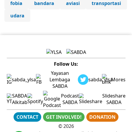
fobia
bandara
aviasi
transportasi
udara
Follow Us:
Yayasan
sabda_ylsa
Lembaga
sabda_ylsa
Mores
SABDA
SABDA
Podcast
Slideshare
Alkitab
SABDA
SABDA
CONTACT
GET INVOLVED!
DONATION
©
2026