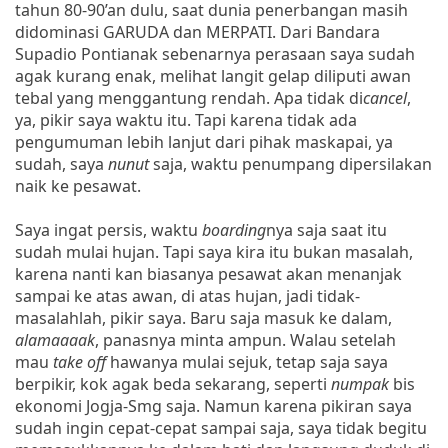
tahun 80-90’an dulu, saat dunia penerbangan masih
didominasi GARUDA dan MERPATI. Dari Bandara
Supadio Pontianak sebenarnya perasaan saya sudah
agak kurang enak, melihat langit gelap diliputi awan
tebal yang menggantung rendah. Apa tidak di
cancel
,
ya, pikir saya waktu itu. Tapi karena tidak ada
pengumuman lebih lanjut dari pihak maskapai, ya
sudah, saya
nunut
saja, waktu penumpang dipersilakan
naik ke pesawat.
Saya ingat persis, waktu
boarding
nya saja saat itu
sudah mulai hujan. Tapi saya kira itu bukan masalah,
karena nanti kan biasanya pesawat akan menanjak
sampai ke atas awan, di atas hujan, jadi tidak-
masalahlah, pikir saya. Baru saja masuk ke dalam,
alamaaaak
, panasnya minta ampun. Walau setelah
mau
take off
hawanya mulai sejuk, tetap saja saya
berpikir, kok agak beda sekarang, seperti
numpak
bis
ekonomi Jogja-Smg saja. Namun karena pikiran saya
sudah ingin cepat-cepat sampai saja, saya tidak begitu