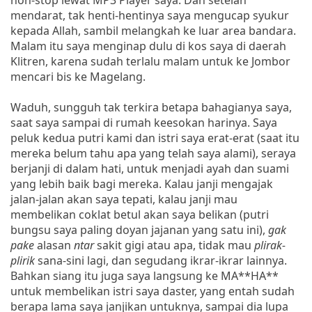
mendarat, tak henti-hentinya saya mengucap syukur
kepada Allah, sambil melangkah ke luar area bandara.
Malam itu saya menginap dulu di kos saya di daerah
Klitren, karena sudah terlalu malam untuk ke Jombor
mencari bis ke Magelang.
Waduh, sungguh tak terkira betapa bahagianya saya,
saat saya sampai di rumah keesokan harinya. Saya
peluk kedua putri kami dan istri saya erat-erat (saat itu
mereka belum tahu apa yang telah saya alami), seraya
berjanji di dalam hati, untuk menjadi ayah dan suami
yang lebih baik bagi mereka. Kalau janji mengajak
jalan-jalan akan saya tepati, kalau janji mau
membelikan coklat betul akan saya belikan (putri
bungsu saya paling doyan jajanan yang satu ini),
gak
pake
alasan
ntar
sakit gigi atau apa, tidak mau
plirak-
plirik
sana-sini lagi, dan segudang ikrar-ikrar lainnya.
Bahkan siang itu juga saya langsung ke MA**HA**
untuk membelikan istri saya daster, yang entah sudah
berapa lama saya janjikan untuknya, sampai dia lupa