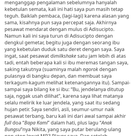
menganggap pengalaman sebelumnya hanyalah
kebetulan semata, kali ini hati saya pun masih tetap
teguh. Baiklah pembaca, (lagi-lagi) karena alasan yang
sama, kisahnya pun saya percepat saja. Akhirnya
pesawat mendarat dengan mulus di Adisucipto.
Namun kali ini saya turun di Adisucipto dengan
dengkul gemetar, begitu juga dengan seorang ibu
yang kebetulan duduk satu deret dengan saya. Saya
ingat, saat pesawat di
milkshake
satu jam lebih di atas
tadi, entah beberapa kali si ibu meremas tangan saya,
saking takutnya (suaminya malah
ngorok
dengan
pulasnya di bangku depan, dan membuat saya
terkagum-kagum melihat ketenangannya itu). Sampai-
sampai saya bilang ke si ibu: “Bu, jendelanya ditutup
saja, nggak usah dilihat”, karena saya lihat matanya
selalu melirik ke luar jendela, yang saat itu sedang
hujan petir. Saya sendiri, asli, seumur-umur naik
pesawat terbang, baru kali ini dari awal sampai akhir
full
doa “
Bapa Kami
” dalam hati, plus lagu “
Anak
Bungsu
”nya Nikita, yang saya putar berulang-ulang
non-stop lewat MP3 Player saya. Dan setelah