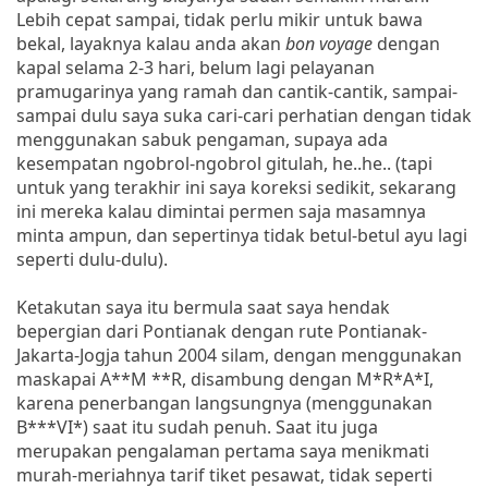
Lebih cepat sampai, tidak perlu mikir untuk bawa
bekal, layaknya kalau anda akan
bon voyage
dengan
kapal selama 2-3 hari, belum lagi pelayanan
pramugarinya yang ramah dan cantik-cantik, sampai-
sampai dulu saya suka cari-cari perhatian dengan tidak
menggunakan sabuk pengaman, supaya ada
kesempatan ngobrol-ngobrol gitulah, he..he.. (tapi
untuk yang terakhir ini saya koreksi sedikit, sekarang
ini mereka kalau dimintai permen saja masamnya
minta ampun, dan sepertinya tidak betul-betul ayu lagi
seperti dulu-dulu).
Ketakutan saya itu bermula saat saya hendak
bepergian dari Pontianak dengan rute Pontianak-
Jakarta-Jogja tahun 2004 silam, dengan menggunakan
maskapai A**M **R, disambung dengan M*R*A*I,
karena penerbangan langsungnya (menggunakan
B***VI*) saat itu sudah penuh. Saat itu juga
merupakan pengalaman pertama saya menikmati
murah-meriahnya tarif tiket pesawat, tidak seperti