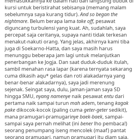
memasukkannya ke dalam hati dan langsung duduk di
kursi untuk beristirahat sebisanya (memang malam
sebelumnya saya kurang tidur).
And so began the
nightmare
. Belum berapa lama
take off
, pesawat
diguncang turbulensi yang kuat. Ah, sudahlah, saya
percepat saja ceritanya, supaya nanti tidak terkesan
menakut-nakuti orang. Yang jelas, akhirnya kami tiba
juga di Soekarno-Hatta, dan saya masih harus
menunggu beberapa jam lagi untuk melanjutkan
penerbangan ke Jogja. Dan saat duduk-duduk itulah,
sambil menahan rasa lapar (karena ternyata sekarang
cuma dikasih aqu* gelas dan roti alakadarnya yang
benar-benar alakadarnya), saya jadi merenung
sejenak. Seingat saya, dulu, jaman-jaman saya SD
hingga SMU,
nyang namenye
naik pesawat
entu
dari
pertama naik sampai turun
mah
adem, tenang
kagak
pake
dikocok-kocok (paling cuma
geter-geter
sedikit),
mana pramugari-pramugari
nye
baek-baek
, sampai-
sampai saya pernah melihat (ini
bener
lho pembaca!)
seorang penumpang iseng mencolek (maaf) pantat
seorang pramugari, namun pramugari itu diam saja,