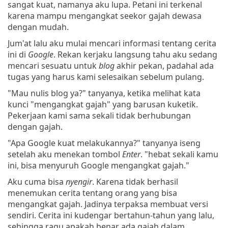
sangat kuat, namanya aku lupa. Petani ini terkenal
karena mampu mengangkat seekor gajah dewasa
dengan mudah.
Jum'at lalu aku mulai mencari informasi tentang cerita
ini di
Google
. Rekan kerjaku langsung tahu aku sedang
mencari sesuatu untuk
blog
akhir pekan, padahal ada
tugas yang harus kami selesaikan sebelum pulang.
"Mau nulis blog ya?" tanyanya, ketika melihat kata
kunci "mengangkat gajah" yang barusan kuketik.
Pekerjaan kami sama sekali tidak berhubungan
dengan gajah.
"Apa Google kuat melakukannya?" tanyanya iseng
setelah aku menekan tombol
Enter
. "hebat sekali kamu
ini, bisa menyuruh Google mengangkat gajah."
Aku cuma bisa
nyengir
. Karena tidak berhasil
menemukan cerita tentang orang yang bisa
mengangkat gajah. Jadinya terpaksa membuat versi
sendiri. Cerita ini kudengar bertahun-tahun yang lalu,
sehingga ragu apakah benar ada gajah dalam