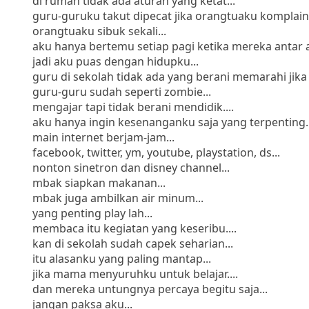
di rumah tidak ada aturan yang ketat...
guru-guruku takut dipecat jika orangtuaku komplain 
orangtuaku sibuk sekali...
aku hanya bertemu setiap pagi ketika mereka antar a
jadi aku puas dengan hidupku...
guru di sekolah tidak ada yang berani memarahi jika 
guru-guru sudah seperti zombie...
mengajar tapi tidak berani mendidik....
aku hanya ingin kesenanganku saja yang terpenting..
main internet berjam-jam...
facebook, twitter, ym, youtube, playstation, ds...
nonton sinetron dan disney channel...
mbak siapkan makanan...
mbak juga ambilkan air minum...
yang penting play lah...
membaca itu kegiatan yang keseribu....
kan di sekolah sudah capek seharian...
itu alasanku yang paling mantap...
jika mama menyuruhku untuk belajar....
dan mereka untungnya percaya begitu saja...
jangan paksa aku...