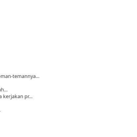
teman-temannya...
h...
kerjakan pr...
.