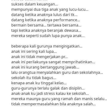
sukses dalam keuangan...
mempunyai dua tiga anak yang lucu-lucu...
datang ketika anaknya lulus dari tk...
datang ketika anaknya performance...
bermain bersama... tertawa bersama...
tapi ketika anaknya beranjak dewasa...
mereka seperti sudah lupa punya anak...
beberapa kali gurunya mengingatkan...
anak ini sering kali lupa...
anak ini tidak mengerjakan pr...
anak ini perilakunya sangat memprihatinkan...
anak ini kurang bertanggung jawab...
lalu orangtua menyalahkan guru dan sekolahnya...
sekolah itu tidak bagus...
kenapa anak ku tinggal kelas...
guru-gurunya terlalu galak dan disiplin...
anak-anak ku jadi stress kalau ke sekolah...
mereka maunya guru yang ramah dan manis selalu...
tidak mempermasalahkan bila anaknya salah...