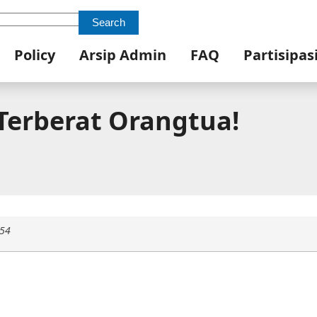
Search
Policy
Arsip Admin
FAQ
Partisipas
Terberat Orangtua!
:54