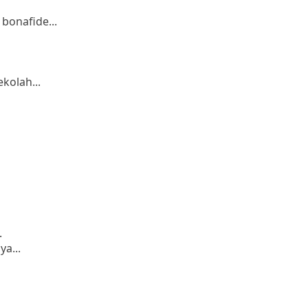
bonafide...
kolah...
.
a...