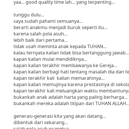
yaa... good quality time lah... yang terpenting...
tunggu dulu...
saya sudah pahami semuanya...
berarti anakmu menjadi buruk seperti itu...
karena salah pola asuh...
lebih baik dari pertama...
tidak usah meminta anak kepada TUHAN...
kalau ternyata kalian tidak bisa bertanggung jawab...
kapan kalian mulai mendidiknya...
kapan kalian terakhir membawanya ke Gereja...
kapan kalian berbagi hati tentang masalah dia dan 
kapan terakhir kali kalian memarahinya...
kapan kalian memujinya karena prestasinya di sekola
kapan terakhir kali meluangkan waktu membantunya 
bukankah anak adalah harta yang paling berharga...
bukankah mereka adalah titipan dari TUHAN ALLAH..
generasi-generasi kita yang akan datang...
dibentuk dari sekarang...
salah pola asuh orangtua...