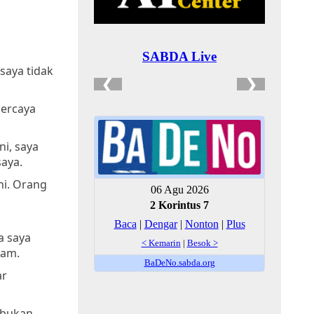
saya tidak
percaya
i, saya
saya.
ni. Orang
a saya
dam.
ar
 bukan