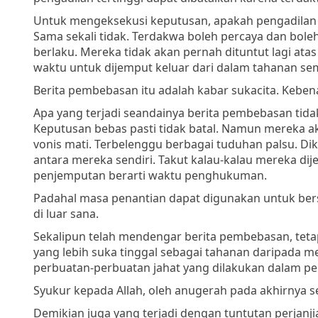
Untuk mengeksekusi keputusan, apakah pengadilan
Sama sekali tidak. Terdakwa boleh percaya dan bole
berlaku. Mereka tidak akan pernah dituntut lagi at
waktu untuk dijemput keluar dari dalam tahanan se
Berita pembebasan itu adalah kabar sukacita. Keb
Apa yang terjadi seandainya berita pembebasan tid
Keputusan bebas pasti tidak batal. Namun mereka a
vonis mati. Terbelenggu berbagai tuduhan palsu. Di
antara mereka sendiri. Takut kalau-kalau mereka di
penjemputan berarti waktu penghukuman.
Padahal masa penantian dapat digunakan untuk bers
di luar sana.
Sekalipun telah mendengar berita pembebasan, teta
yang lebih suka tinggal sebagai tahanan daripada me
perbuatan-perbuatan jahat yang dilakukan dalam pen
Syukur kepada Allah, oleh anugerah pada akhirnya 
Demikian juga yang terjadi dengan tuntutan perjan