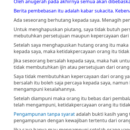
Oleh anugerah pada akhirnya semua akan dibebaskan
Berita pembebasan itu adalah kabar sukacita. Keb
Ada seseorang berhutang kepada saya. Menagih pem
Untuk menghapuskan piutang, saya tidak butuh pers
mebutuhkan persetujuan maupun kepercayaan dari 
Setelah saya menghapuskan hutang orang itu maka sa
kepada saya, maka ketidakpercayaan orang itu tid
Jika seseorang bersalah kepada saya, maka hak un
tidak membutuhkan ijin atau persetujuan dari orang
Saya tidak membutuhkan kepercayaan dari orang yan
bersalah itu boleh saja percaya kepada saya, nam
mengampuni kesalahannya.
Setelah diampuni maka orang itu bebas dari pembal
telah mengampuni, ketidakpercayaan orang itu tid
Pengampunan tanpa syarat
adalah bukti kasih yang 
pengampunan dengan kewajiban tertentu dari orang
Jika saya hanya mau mengampuni setelah orang yan