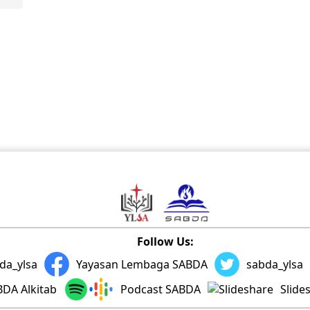
Follow Us:
da_ylsa
Yayasan Lembaga SABDA
sabda_ylsa
DA Alkitab
Podcast SABDA
Slide