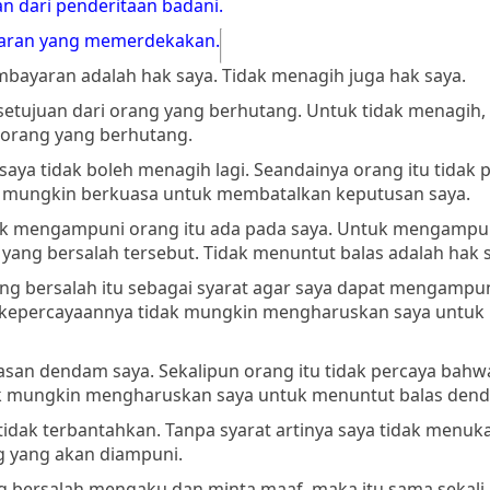
 dari penderitaan badani.
enaran yang memerdekakan.
bayaran adalah hak saya. Tidak menagih juga hak saya.
etujuan dari orang yang berhutang. Untuk tidak menagih, 
orang yang berhutang.
ya tidak boleh menagih lagi. Seandainya orang itu tidak 
ak mungkin berkuasa untuk membatalkan keputusan saya.
tuk mengampuni orang itu ada pada saya. Untuk mengampun
 yang bersalah tersebut. Tidak menuntut balas adalah hak 
g bersalah itu sebagai syarat agar saya dapat mengampu
un kepercayaannya tidak mungkin mengharuskan saya untuk
asan dendam saya. Sekalipun orang itu tidak percaya bahw
ak mungkin mengharuskan saya untuk menuntut balas den
tidak terbantahkan. Tanpa syarat artinya saya tidak menuk
 yang akan diampuni.
g bersalah mengaku dan minta maaf, maka itu sama sekali