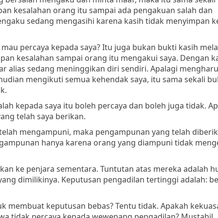
mpan kesalahan orang itu sampai ada pengakuan salah dan
engaku sedang mengasihi karena kasih tidak menyimpan k
au percaya kepada saya? Itu juga bukan bukti kasih mel
pan kesalahan sampai orang itu mengakui saya. Dengan kat
r alias sedang meninggikan diri sendiri. Apalagi menghar
udian mengikuti semua kehendak saya, itu sama sekali bu
k.
h kepada saya itu boleh percaya dan boleh juga tidak. A
ng telah saya berikan.
 telah mengampuni, maka pengampunan yang telah diberik
engampunan hanya karena orang yang diampuni tidak meng
rkan ke penjara sementara. Tuntutan atas mereka adalah 
ang dimilikinya. Keputusan pengadilan tertinggi adalah: b
uk membuat keputusan bebas? Tentu tidak. Apakah kekuas
akwa tidak percaya kepada wewenang pengadilan? Mustahil.