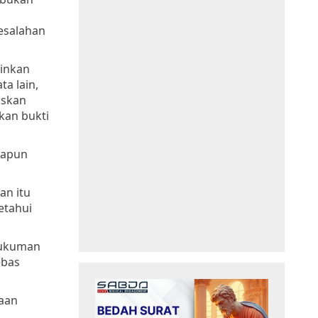
esalahan
ainkan
a lain,
uskan
kan bukti
papun
an itu
etahui
hukuman
ebas
aan