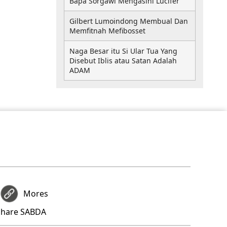
Bapa Sorgawi Mengasihi Lucifer
Gilbert Lumoindong Membual Dan
Memfitnah Mefibosset
Naga Besar itu Si Ular Tua Yang
Disebut Iblis atau Satan Adalah
ADAM
Mores
share SABDA