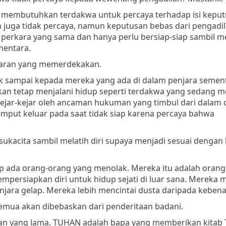
 membutuhkan terdakwa untuk percaya terhadap isi keput
h juga tidak percaya, namun keputusan bebas dari pengadil
as perkara yang sama dan hanya perlu bersiap-siap sambil
mentara.
enaran yang memerdekakan.
ak sampai kepada mereka yang ada di dalam penjara semen
kan tetap menjalani hidup seperti terdakwa yang sedang
kejar-kejar oleh ancaman hukuman yang timbul dari dalam d
jemput keluar pada saat tidak siap karena percaya bahwa
ukacita sambil melatih diri supaya menjadi sesuai dengan
p ada orang-orang yang menolak. Mereka itu adalah oran
mpersiapkan diri untuk hidup sejati di luar sana. Mereka 
jara gelap. Mereka lebih mencintai dusta daripada kebena
semua akan dibebaskan dari penderitaan badani.
jian yang lama. TUHAN adalah bapa yang memberikan kitab 