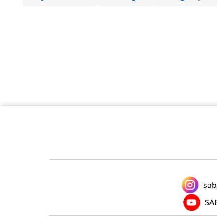
sab
SAB