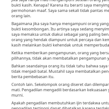
bukti kasih. Kenapa? Karena itu berarti saya menyi
permohonan maaf. Saya sama sekali tidak pantas m
orang lain.
Bagaimana jika saya hanya mengampuni orang yang m
bukti kesombongan. Itu artinya saya sedang menyim
saya memaksa untuk diakui sebagai yang paling bena
orang yang hendak diampuni untuk percaya dan kem
kasih melainkan bukti kehendak untuk memperbuda
Ketika memberikan pengampunan, orang yang bersala
pilihannya, tidak akan membatalkan pengampunan ya
Bahkan seandainya orang itu tidak tahu bahwa saya
tidak menjadi batal. Mustahil saya membatalkan p
berita pembebasan itu.
Contoh lain. Sekelompok orang diseret dan dilempa
mati. Pengadilan mengadili berdasarkan kekuasaan y
murni.
Apakah pengadilan membutuhkan ijin terdakwa unt
pengadilan tertinggi dapat dibatalkan karena terd