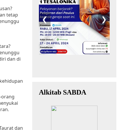
usan?
an tetap
 menunggu
tara?
 menunggu
iri dan di
 kehidupan
g-orang
menyukai
ran.
Taurat dan