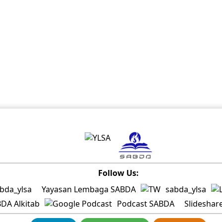
Follow Us:
bda_ylsa
Yayasan Lembaga SABDA
sabda_ylsa
lkitab
Podcast SABDA
Slid