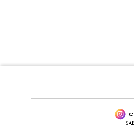
sa
SABDA A