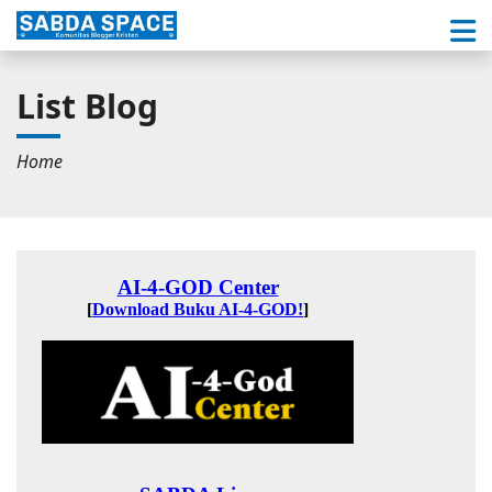
List Blog
Home