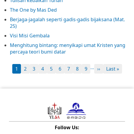
Tulisan kebaikan Tuhan
The One by Mas Ded
Berjaga-jagalah seperti gadis-gadis bijaksana (Mat.
25)
Visi Misi Gembala
Menghitung bintang: menyikapi umat Kristen yang
percaya teori bumi datar
…
1
2
3
4
5
6
7
8
9
››
Last »
Follow Us: