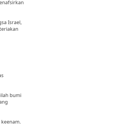
enafsirkan
a Israel,
teriakan
as
ilah bumi
yang
ri keenam.