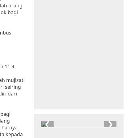
nlah orang
bok bagi
embus
n 11:9
ah mujizat
i seiring
ri dari
 pagi
dang
ihatnya,
ata kepada