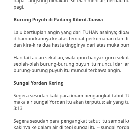
dapat langsung dimakan. Setelah mencair, berbau bu
pagi.
Burung Puyuh di Padang Kibrot-Taawa
Lalu bertiuplah angin yang dari TUHAN asalnya; dib
dihamburkannya ke atas tempat perkemahan dan di sek
dan kira-kira dua hasta tingginya dari atas muka bum
Handai taulan sekalian, walaupun banyak guru seko
seolah-olah burung-burung puyuh itu muncul dari 
burung-burung puyuh itu muncul terbawa angin.
Sungai Yordan Kering
Segera sesudah kaki para imam pengangkat tabut TU
maka air sungai Yordan itu akan terputus; air yang 
3:13
Segera sesudah para pengangkat tabut itu sampai k
kakinya ke dalam air di tepi sungai itu -- sungai Y