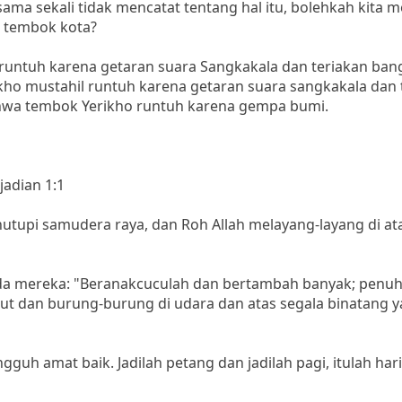
ma sekali tidak mencatat tentang hal itu, bolehkah kita m
n tembok kota?
ntuh karena getaran suara Sangkakala dan teriakan bangs
ho mustahil runtuh karena getaran suara sangkakala dan 
ahwa tembok Yerikho runtuh karena gempa bumi.
jadian 1:1
utupi samudera raya, dan Roh Allah melayang-layang di at
ada mereka: "Beranakcuculah dan bertambah banyak; penuh
 laut dan burung-burung di udara dan atas segala binatang 
ngguh amat baik. Jadilah petang dan jadilah pagi, itulah ha