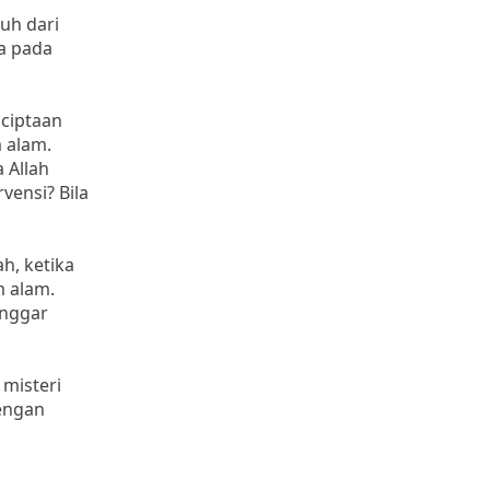
juh dari
na pada
nciptaan
 alam.
 Allah
vensi? Bila
ah, ketika
m alam.
anggar
 misteri
engan