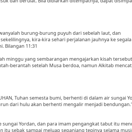
suk dan berulat. Bila dibiarkan ditempatnya, dapat disimp
awanyalah burung-burung puyuh dari sebelah laut, dan
elilingnya, kira-kira sehari perjalanan jauhnya ke segala
i. Bilangan 11:31
lah minggu yang sembarangan mengajarkan kisah tersebut 
antah-berantah setelah Musa berdoa, namun Alkitab menca
HAN, Tuhan semesta bumi, berhenti di dalam air sungai Y
turun dari hulu akan berhenti mengalir menjadi bendungan.
e sungai Yordan, dan para imam pengangkat tabut itu men
ordan itu sebak sampai meluap sepanjang tepinya selama mu