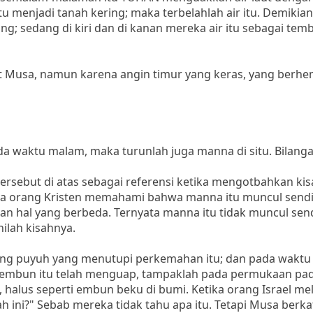
u menjadi tanah kering; maka terbelahlah air itu. Demikia
ing; sedang di kiri dan di kanan mereka air itu sebagai tem
kat Musa, namun karena angin timur yang keras, yang berh
 waktu malam, maka turunlah juga manna di situ. Bilanga
sebut di atas sebagai referensi ketika mengotbahkan kis
 orang Kristen memahami bahwa manna itu muncul sendir
n hal yang berbeda. Ternyata manna itu tidak muncul sendi
nilah kisahnya.
ng puyuh yang menutupi perkemahan itu; dan pada waktu
ka embun itu telah menguap, tampaklah pada permukaan pa
, halus seperti embun beku di bumi. Ketika orang Israel mel
h ini?" Sebab mereka tidak tahu apa itu. Tetapi Musa berk