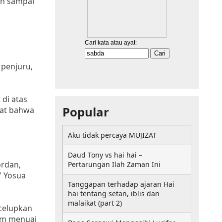
an sampai
 penjuru,
di atas
Popular
tat bahwa
Aku tidak percaya MUJIZAT
Daud Tony vs hai hai –
ordan,
Pertarungan Ilah Zaman Ini
" Yosua
Tanggapan terhadap ajaran Hai
hai tentang setan, iblis dan
malaikat (part 2)
celupkan
sim menuai