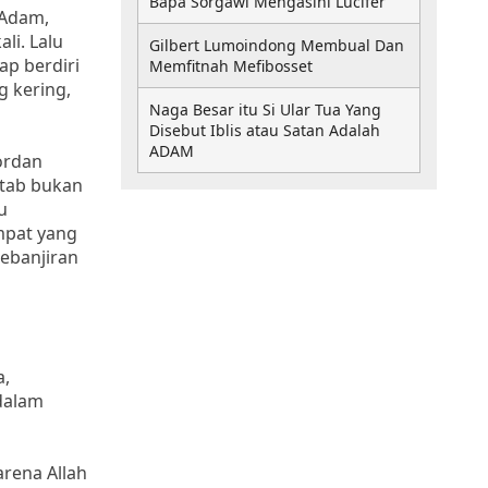
Bapa Sorgawi Mengasihi Lucifer
 Adam,
li. Lalu
Gilbert Lumoindong Membual Dan
ap berdiri
Memfitnah Mefibosset
g kering,
Naga Besar itu Si Ular Tua Yang
Disebut Iblis atau Satan Adalah
ADAM
ordan
itab bukan
u
empat yang
kebanjiran
a,
dalam
rena Allah