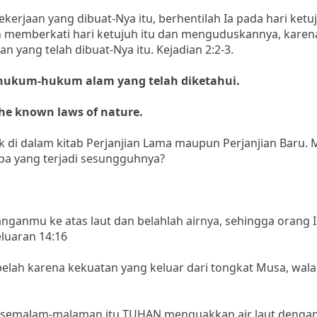
ekerjaan yang dibuat-Nya itu, berhentilah Ia pada hari ketu
llah memberkati hari ketujuh itu dan menguduskannya, kare
an yang telah dibuat-Nya itu. Kejadian 2:2-3.
 hukum-hukum alam yang telah diketahui.
the known laws of nature.
ik di dalam kitab Perjanjian Lama maupun Perjanjian Baru. M
apa yang terjadi sesungguhnya?
ganmu ke atas laut dan belahlah airnya, sehingga orang I
eluaran 14:16
lah karena kekuatan yang keluar dari tongkat Musa, wal
n semalam-malaman itu TUHAN menguakkan air laut denga