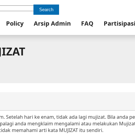
Search
Policy
Arsip Admin
FAQ
Partisipas
JIZAT
. Setelah hari ke enam, tidak ada lagi mujizat. Bila anda p
 apalagi anda mengklaim mengalami atau melakukan Mujizat
idak memahami arti kata MUJIZAT itu sendiri.