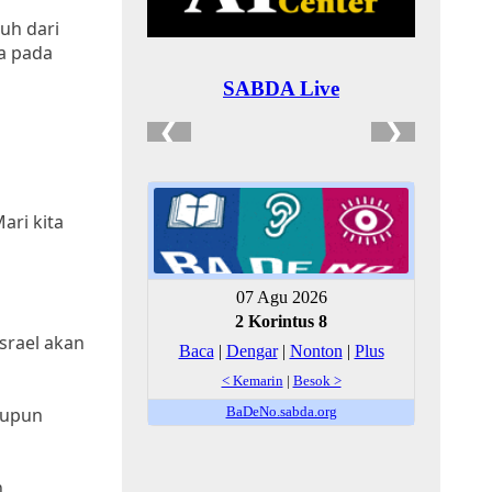
juh dari
na pada
ari kita
srael akan
aupun
n