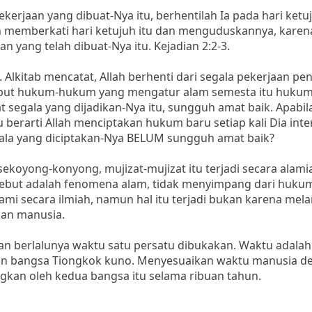
ekerjaan yang dibuat-Nya itu, berhentilah Ia pada hari ketu
llah memberkati hari ketujuh itu dan menguduskannya, kare
an yang telah dibuat-Nya itu. Kejadian 2:2-3.
Alkitab mencatat, Allah berhenti dari segala pekerjaan pe
nyebut hukum-hukum yang mengatur alam semesta itu hukum
 segala yang dijadikan-Nya itu, sungguh amat baik. Apabila
berarti Allah menciptakan hukum baru setiap kali Dia inter
egala yang diciptakan-Nya BELUM sungguh amat baik?
i sekoyong-konyong, mujizat-mujizat itu terjadi secara alami
sebut adalah fenomena alam, tidak menyimpang dari huku
i secara ilmiah, namun hal itu terjadi bukan karena mel
an manusia.
an berlalunya waktu satu persatu dibukakan. Waktu adalah
dan bangsa Tiongkok kuno. Menyesuaikan waktu manusia d
kan oleh kedua bangsa itu selama ribuan tahun.