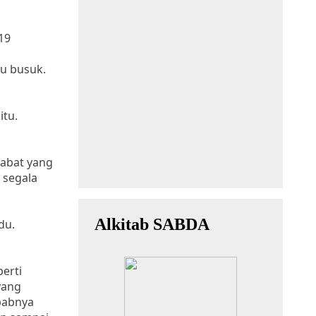
19
au busuk.
itu.
sabat yang
 segala
du.
erti
yang
ebabnya