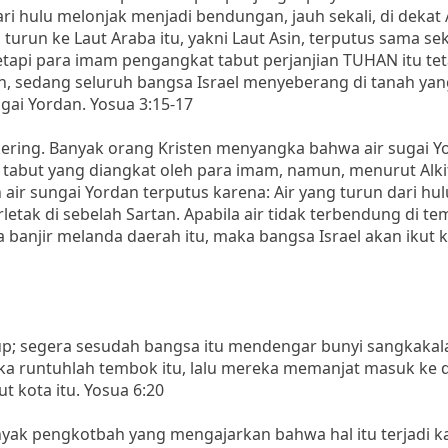
 dari hulu melonjak menjadi bendungan, jauh sekali, di dekat
 turun ke Laut Araba itu, yakni Laut Asin, terputus sama seka
etapi para imam pengangkat tabut perjanjian TUHAN itu tet
an, sedang seluruh bangsa Israel menyeberang di tanah yan
gai Yordan. Yosua 3:15-17
 kering. Banyak orang Kristen menyangka bahwa air sugai Y
i tabut yang diangkat oleh para imam, namun, menurut Alk
 air sungai Yordan terputus karena: Air yang turun dari hul
rletak di sebelah Sartan. Apabila air tidak terbendung di t
la banjir melanda daerah itu, maka bangsa Israel akan ikut 
iup; segera sesudah bangsa itu mendengar bunyi sangkakal
ka runtuhlah tembok itu, lalu mereka memanjat masuk ke 
 kota itu. Yosua 6:20
ak pengkotbah yang mengajarkan bahwa hal itu terjadi ka