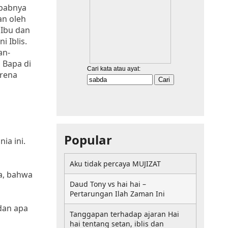
ebabnya
an oleh
 Ibu dan
 Iblis.
an-
 Bapa di
arena
Popular
ia ini.
Aku tidak percaya MUJIZAT
a, bahwa
Daud Tony vs hai hai –
Pertarungan Ilah Zaman Ini
dan apa
Tanggapan terhadap ajaran Hai
hai tentang setan, iblis dan