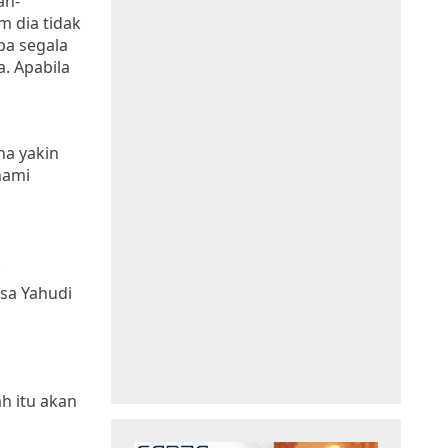
an-
m dia tidak
pa segala
a. Apabila
na yakin
hami
.
sa Yahudi
h itu akan