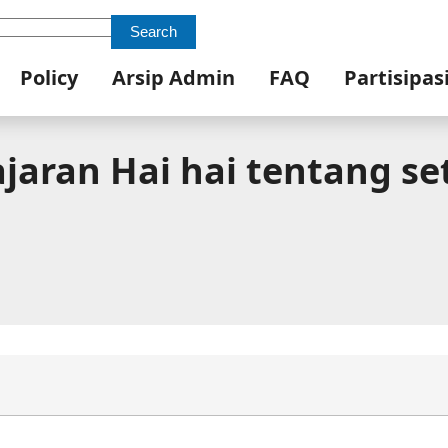
Search
Policy
Arsip Admin
FAQ
Partisipas
aran Hai hai tentang set