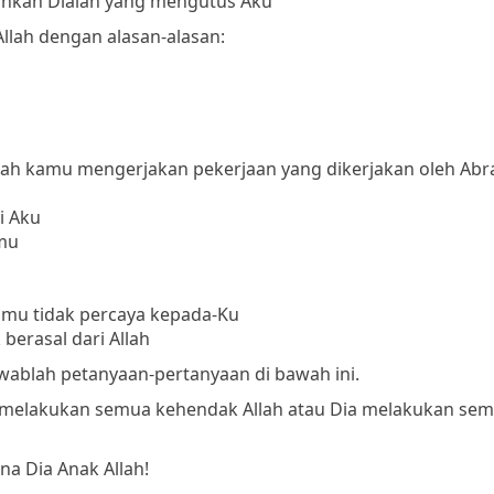
ainkan Dialah yang mengutus Aku
lah dengan alasan-alasan:
ulah kamu mengerjakan pekerjaan yang dikerjakan oleh Ab
i Aku
mu
mu tidak percaya kepada-Ku
erasal dari Allah
 jawablah petanyaan-pertanyaan di bawah ini.
ia melakukan semua kehendak Allah atau Dia melakukan se
a Dia Anak Allah!