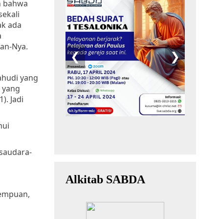
n bahwa
ekali
ak ada
a
an-Nya.
ahudi yang
i yang
). Jadi
mui
-saudara-
rempuan,