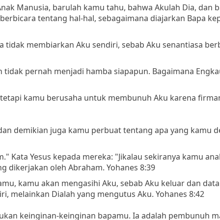
Anak Manusia, barulah kamu tahu, bahwa Akulah Dia, dan 
ku berbicara tentang hal-hal, sebagaimana diajarkan Bapa ke
Ia tidak membiarkan Aku sendiri, sebab Aku senantiasa ber
n tidak pernah menjadi hamba siapapun. Bagaimana Engka
 tetapi kamu berusaha untuk membunuh Aku karena firman
, dan demikian juga kamu perbuat tentang apa yang kamu d
." Kata Yesus kepada mereka: "Jikalau sekiranya kamu an
g dikerjakan oleh Abraham. Yohanes 8:39
pamu, kamu akan mengasihi Aku, sebab Aku keluar dan data
ri, melainkan Dialah yang mengutus Aku. Yohanes 8:42
kukan keinginan-keinginan bapamu. Ia adalah pembunuh m