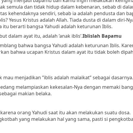
lah yang menjadi bapamu dan kamu ingin melakukan keingin
k semula dan tidak hidup dalam kebenaran, sebab di dala
 atas kehendaknya sendiri, sebab ia adalah pendusta dan ba
? Yesus Kristus adalah Allah. Tiada dusta di dalam diri-Ny
itu berarti bangsa Yahudi adalah keturunan Iblis.
t dalam ayat itu, adalah ‘anak iblis’.
Iblislah Bapamu
blang bahwa bangsa Yahudi adalah keturunan Iblis. Kare
rkan bahwa ucapan Kristus dalam ayat itu tidak boleh dipa
ak mau menjadikan ”iblis adalah malaikat” sebagai dasarnya
s sedang melampiaskan kekesalan-Nya dengan memaki bang
 sebagai makian belaka.
 karena orang Yahudi saat itu akan melakukan suatu dosa.
kotbah yang melakukan hal yang sama, pasti si pengkotba