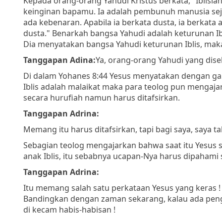
Kepada orang-orang Yahudi Kristus berkata
, "Iblis
keinginan bapamu. Ia adalah pembunuh manusia seja
ada kebenaran. Apabila ia berkata dusta, ia berkata
dusta."
Benarkah bangsa Yahudi adalah keturunan Iblis
Dia menyatakan bangsa Yahudi keturunan Iblis, maka 
Tanggapan Adina:
Ya, orang-orang Yahudi yang disebu
Di dalam Yohanes 8:44 Yesus menyatakan dengan gam
Iblis adalah malaikat maka para teolog pun mengaja
secara hurufiah namun harus ditafsirkan.
Tanggapan Adrina:
Memang itu harus ditafsirkan, tapi bagi saya, saya t
Sebagian teolog mengajarkan bahwa saat itu Yesu
anak Iblis, itu sebabnya ucapan-Nya harus dipahami
Tanggapan Adrina:
Itu memang salah satu perkataan Yesus yang keras !
Bandingkan dengan zaman sekarang, kalau ada peng
di kecam habis-habisan !