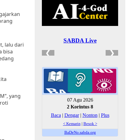
ngajarkan
eorang
, lalu dari
a bisa
sedang
ita
AM”, yang
roti