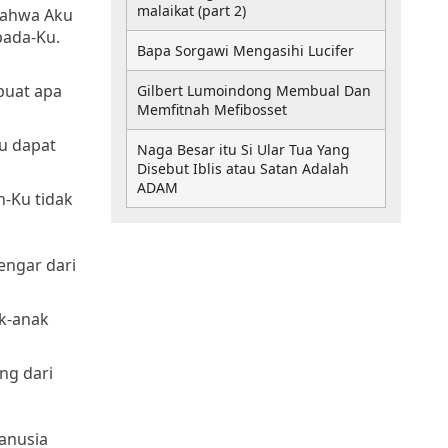
malaikat (part 2)
bahwa Aku
pada-Ku.
Bapa Sorgawi Mengasihi Lucifer
buat apa
Gilbert Lumoindong Membual Dan
Memfitnah Mefibosset
u dapat
Naga Besar itu Si Ular Tua Yang
Disebut Iblis atau Satan Adalah
ADAM
-Ku tidak
engar dari
ak-anak
ng dari
anusia