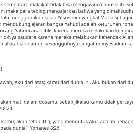
ak sementara malaikat tidak bisa mengawini manusia itu s
mani maka para teolog mengajarkan bahwa yang dimaksudk
ka lalu menggunakan kisah Yesus menyangkal Maria sebagai
 mendukung ajaran bangsa Yahudi adalah keturunan rohani
rang Yahudi anak Iblis karena mereka melakukan keingin
urid-Nya saudara karena mereka melakukan kehendak Allah
ah alkitabiah namun sesungguhnya sangat menyesatkan k
!
wah, Aku dari atas; kamu dari dunia ini, Aku bukan dari dun
akan mati dalam dosamu; sebab jikalau kamu tidak percay
s 8:24
kamu; akan tetapi Dia, yang mengutus Aku, adalah benar, 
pada dunia." Yohanes 8:26