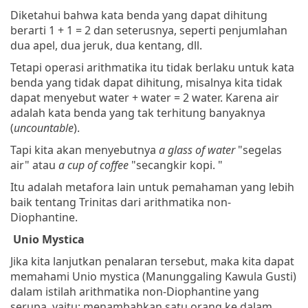
Diketahui bahwa kata benda yang dapat dihitung
berarti 1 + 1 = 2 dan seterusnya, seperti penjumlahan
dua apel, dua jeruk, dua kentang, dll.
Tetapi operasi arithmatika itu tidak berlaku untuk kata
benda yang tidak dapat dihitung, misalnya kita tidak
dapat menyebut water + water = 2 water. Karena air
adalah kata benda yang tak terhitung banyaknya
(
uncountable
).
Tapi kita akan menyebutnya
a glass of water
"segelas
air" atau
a cup of coffee
"secangkir kopi. "
Itu adalah metafora lain untuk pemahaman yang lebih
baik tentang Trinitas dari arithmatika non-
Diophantine.
Unio Mystica
Jika kita lanjutkan penalaran tersebut, maka kita dapat
memahami Unio mystica (Manunggaling Kawula Gusti)
dalam istilah arithmatika non-Diophantine yang
serupa, yaitu: menambahkan satu orang ke dalam