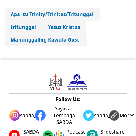
Apa itu Trinity/Trinitas/Tritunggal
tritunggal
Yesus Kristus
Manunggaling Kawula Gusti
Follow Us:
Yayasan
sabda_ylsa
Lembaga
sabda_ylsa
Mores
SABDA
SABDA
Podcast
Slideshare