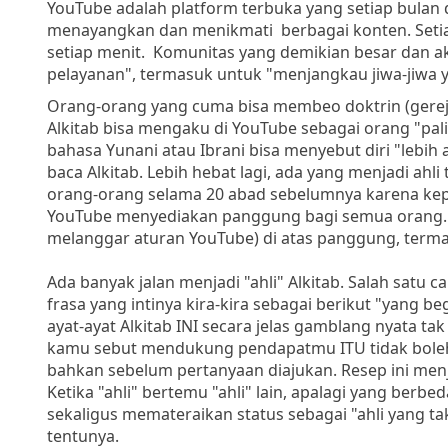
YouTube adalah platform terbuka yang setiap bulan
menayangkan dan menikmati berbagai konten. Setiap
setiap menit. Komunitas yang demikian besar dan akti
pelayanan", termasuk untuk "menjangkau jiwa-jiwa y
Orang-orang yang cuma bisa membeo doktrin (gerej
Alkitab bisa mengaku di YouTube sebagai orang "pal
bahasa Yunani atau Ibrani bisa menyebut diri "lebih 
baca Alkitab. Lebih hebat lagi, ada yang menjadi ahl
orang-orang selama 20 abad sebelumnya karena ke
YouTube menyediakan panggung bagi semua orang. Pe
melanggar aturan YouTube) di atas panggung, termasu
Ada banyak jalan menjadi "ahli" Alkitab. Salah satu 
frasa yang intinya kira-kira sebagai berikut "yang beg
ayat-ayat Alkitab INI secara jelas gamblang nyata 
kamu sebut mendukung pendapatmu ITU tidak boleh d
bahkan sebelum pertanyaan diajukan. Resep ini men
Ketika "ahli" bertemu "ahli" lain, apalagi yang berb
sekaligus memateraikan status sebagai "ahli yang t
tentunya.