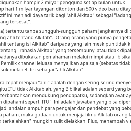
 digunakan hampir 2 milyar pengguna setiap bulan untuk
 hari 1 milyar tayangan ditonton dan 500 video baru dita
f ini menjadi daya tarik bagi "ahli Alkitab" sebagai "ladan
ang tersesat".
a) tertentu tanpa sungguh-sungguh paham jangkarnya di
ing ahli tentang Alkitab". Orang-orang yang punya penget
ahli tentang isi Alkitab" daripada yang lain meskipun tidak
i tentang "rahasia Alkitab" yang tersembunyi atau tidak dip
padanya dibukakan pemahaman melalui mimpi atau "bisika
milik channel leluasa menyajikan apa saja (sebatas tidak
k melabel diri sebagai "ahli Alkitab".
cara cepat menjadi "ahli" adalah dengan sering-sering meny
itu ITU tidak Alkitabiah, yang Biblikal adalah seperti yang be
tak terbantahkan mendukung pendapatku, sedangkan ayat-ay
ipahami seperti ITU". Ini adalah jawaban yang bisa dipe
jadi andalan ampuh para pengajar dan pendebat yang beba
eda paham, maka godaan untuk menjajal ilmu Alkitab orang l
ak terkalahkan" mungkin sulit dielakkan. Plus, menambah v