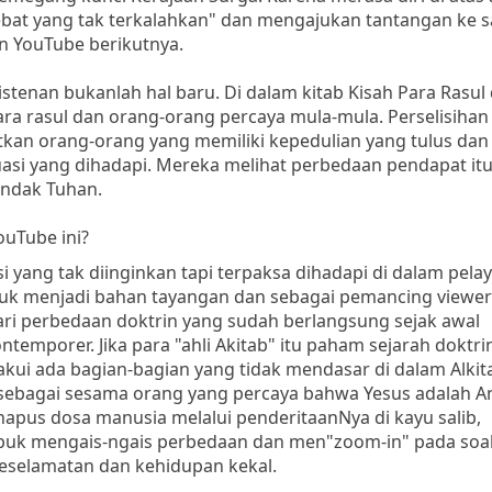
bat yang tak terkalahkan" dan mengajukan tantangan ke s
n YouTube berikutnya.
tenan bukanlah hal baru. Di dalam kitab Kisah Para Rasul 
ra rasul dan orang-orang percaya mula-mula. Perselisihan
atkan orang-orang yang memiliki kepedulian yang tulus dan
asi yang dihadapi. Mereka melihat perbedaan pendapat itu
endak Tuhan.
uTube ini?
i yang tak diinginkan tapi terpaksa dihadapi di dalam pela
tuk menjadi bahan tayangan dan sebagai pemancing viewer
 dari perbedaan doktrin yang sudah berlangsung sejak awal
emporer. Jika para "ahli Akitab" itu paham sejarah doktri
kui ada bagian-bagian yang tidak mendasar di dalam Alkit
ya sebagai sesama orang yang percaya bahwa Yesus adalah 
pus dosa manusia melalui penderitaanNya di kayu salib,
buk mengais-ngais perbedaan dan men"zoom-in" pada soal
 keselamatan dan kehidupan kekal.