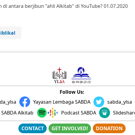
di antara berjibun "ahli Alkitab" di YouTube?
01.07.2020
iblikal
Follow Us:
da_ylsa
Yayasan Lembaga SABDA
sabda_ylsa
SABDA Alkitab
Podcast SABDA
Slidesha
CONTACT
GET INVOLVED!
DONATION