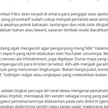
at friksi akan terjadi di antara para pengajar atau apolo
an yang provokatif sudah cukup menjadi pertanda awal atm
pada awalnya pokok bahasan, tantangan dan olok-olok dituj
abisan bahan atau lawan), sasaran tembak mulai diarahka
dang agak mengecoh agar pengunjung meng"klik" halama
ten seperti yang lazim dilakukan oleh YouTuber umumnya. B
ensasi ala infotainment, juga digebyar. Dunia maya yang r
mpengaruhi para Kristen tersebut. Alih-alih menjadi gara
usuk yang mencemari lingkungan. Bukan hanya judul, kont
if. Tudingan vulgar atau ungkapan yang melecehkan bukan l
tu adalah tingkat percaya diri level dewa mengenai pemaha
atau implisit, mendapuk diri sendiri sebagai orang yang p
ngakui pemahamannnya didasarkan pada satu doktrin (gere
angkan doktrinnya sendiri (atau tanpa sadar melenceng ke