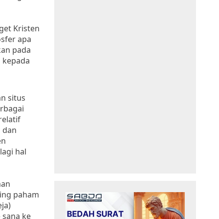
get Kristen
osfer apa
ukan pada
n kepada
n situs
erbagai
elatif
m dan
en
agi hal
man
aling paham
ja)
 sana ke