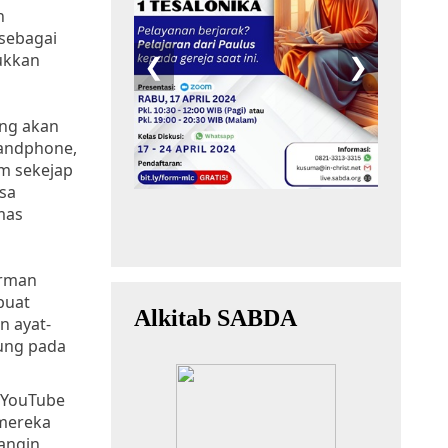
n
 sebagai
ukkan
ang akan
handphone,
am sekejap
isa
emas
irman
buat
n ayat-
jung pada
i YouTube
 mereka
angin,