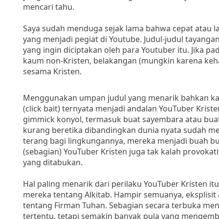
mencari tahu.
Saya sudah menduga sejak lama bahwa cepat atau lamb
yang menjadi pegiat di Youtube. Judul-judul tayang
yang ingin diciptakan oleh para Youtuber itu. Jika 
kaum non-Kristen, belakangan (mungkin karena keh
sesama Kristen.
Menggunakan umpan judul yang menarik bahkan ka
(click bait) ternyata menjadi andalan YouTuber Kris
gimmick konyol, termasuk buat sayembara atau buat s
kurang beretika dibandingkan dunia nyata sudah me
terang bagi lingkungannya, mereka menjadi buah b
(sebagian) YouTuber Kristen juga tak kalah provokat
yang ditabukan.
Hal paling menarik dari perilaku YouTuber Kristen i
mereka tentang Alkitab. Hampir semuanya, eksplisit 
tentang Firman Tuhan. Sebagian secara terbuka me
tertentu, tetapi semakin banyak pula yang mengemb