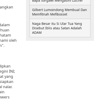
Bapa Sorgawi Mengasihi Lucifer
yangkan
Gilbert Lumoindong Membual Dan
g
Memfitnah Mefibosset
Naga Besar itu Si Ular Tua Yang
 dalam
Disebut Iblis atau Satan Adalah
ahuan
ADAM
 khatam
ahami oleh
n".
elipkan
gini INI;
at yang
rsiapkan
l nalar.
ain
iewers