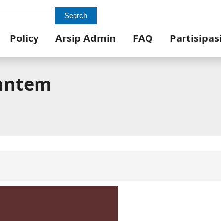
Search
Policy
Arsip Admin
FAQ
Partisipas
rantem