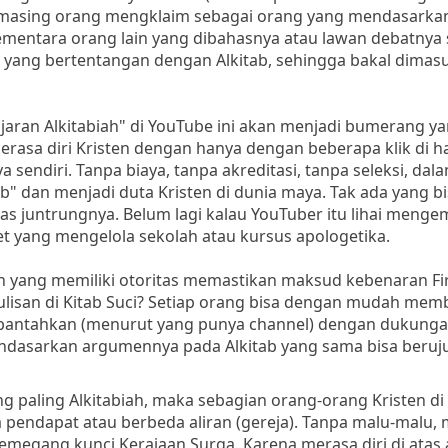
-masing orang mengklaim sebagai orang yang mendasarka
ementara orang lain yang dibahasnya atau lawan debatnya
 yang bertentangan dengan Alkitab, sehingga bakal dimas
jaran Alkitabiah" di YouTube ini akan menjadi bumerang y
erasa diri Kristen dengan hanya dengan beberapa klik di 
sendiri. Tanpa biaya, tanpa akreditasi, tanpa seleksi, dal
ab" dan menjadi duta Kristen di dunia maya. Tak ada yang b
elas juntrungnya. Belum lagi kalau YouTuber itu lihai meng
 yang mengelola sekolah atau kursus apologetika.
kah yang memiliki otoritas memastikan maksud kebenaran F
tulisan di Kitab Suci? Setiap orang bisa dengan mudah mem
rbantahkan (menurut yang punya channel) dengan dukunga
 mendasarkan argumennya pada Alkitab yang sama bisa beru
ng paling Alkitabiah, maka sebagian orang-orang Kristen d
 pendapat atau berbeda aliran (gereja). Tanpa malu-malu,
emegang kunci Kerajaan Surga. Karena merasa diri di atas 