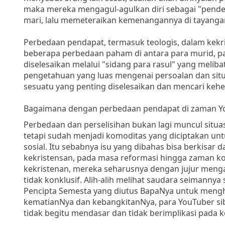
maka mereka mengagul-agulkan diri sebagai "pende
mari, lalu memeteraikan kemenangannya di tayanga
Perbedaan pendapat, termasuk teologis, dalam kekris
beberapa perbedaan paham di antara para murid, pa
diselesaikan melalui "sidang para rasul" yang melib
pengetahuan yang luas mengenai persoalan dan situ
sesuatu yang penting diselesaikan dan mencari keh
Bagaimana dengan perbedaan pendapat di zaman Yo
Perbedaan dan perselisihan bukan lagi muncul situas
tetapi sudah menjadi komoditas yang diciptakan un
sosial. Itu sebabnya isu yang dibahas bisa berkisar
kekristensan, pada masa reformasi hingga zaman kont
kekristenan, mereka seharusnya dengan jujur menga
tidak konklusif. Alih-alih melihat saudara seimann
Pencipta Semesta yang diutus BapaNya untuk mengha
kematianNya dan kebangkitanNya, para YouTuber si
tidak begitu mendasar dan tidak berimplikasi pada