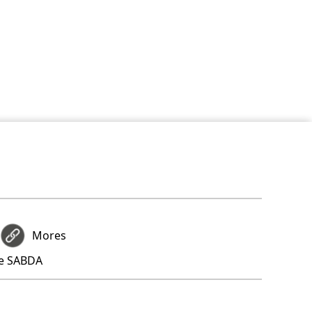
Mores
re SABDA