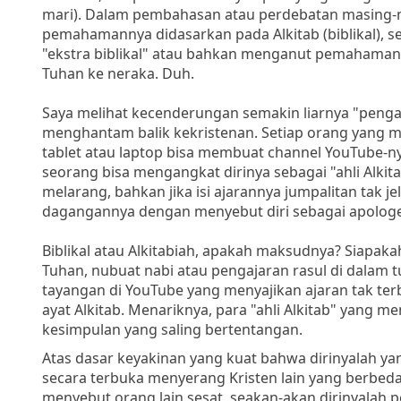
mari). Dalam pembahasan atau perdebatan masing
pemahamannya didasarkan pada Alkitab (biblikal), s
"ekstra biblikal" atau bahkan menganut pemahaman
Tuhan ke neraka. Duh.
Saya melihat kecenderungan semakin liarnya "penga
menghantam balik kekristenan. Setiap orang yang m
tablet atau laptop bisa membuat channel YouTube-nya 
seorang bisa mengangkat dirinya sebagai "ahli Alkit
melarang, bahkan jika isi ajarannya jumpalitan tak j
dagangannya dengan menyebut diri sebagai apologet
Biblikal atau Alkitabiah, apakah maksudnya? Siapa
Tuhan, nubuat nabi atau pengajaran rasul di dalam 
tayangan di YouTube yang menyajikan ajaran tak te
ayat Alkitab. Menariknya, para "ahli Alkitab" yang
kesimpulan yang saling bertentangan.
Atas dasar keyakinan yang kuat bahwa dirinyalah ya
secara terbuka menyerang Kristen lain yang berbeda
menyebut orang lain sesat, seakan-akan dirinyalah p