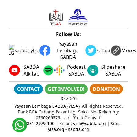
Follow Us:
Yayasan
sabda_ylsa
Lembaga
sabda_ylsa
Mores
SABDA
SABDA
Podcast
Slideshare
Alkitab
SABDA
SABDA
CONTACT
GET INVOLVED!
DONATION
©
2026
Yayasan Lembaga SABDA (YLSA)
. All Rights Reserved.
Bank BCA Cabang Pasar Legi Solo - No. Rekening:
0790266579 - a.n. Yulia Oeniyati
WA:
0881-2979-100
| Email:
ylsa@sabda.org
| Sites:
ylsa.org
-
sabda.org