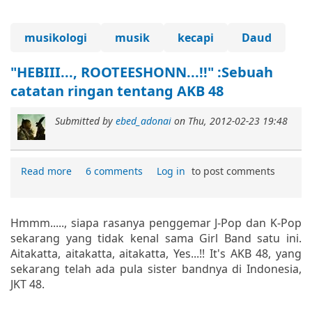
musikologi
musik
kecapi
Daud
"HEBIII..., ROOTEESHONN...!!" :Sebuah
catatan ringan tentang AKB 48
Submitted by
ebed_adonai
on
Thu, 2012-02-23 19:48
Read more
6 comments
Log in
to post comments
Hmmm....., siapa rasanya penggemar J-Pop dan K-Pop
sekarang yang tidak kenal sama Girl Band satu ini.
Aitakatta, aitakatta, aitakatta, Yes...!! It's AKB 48, yang
sekarang telah ada pula sister bandnya di Indonesia,
JKT 48.