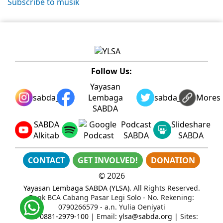
Subscribe to musik
Follow Us:
Yayasan
sabda_ylsa
Lembaga
sabda_ylsa
Mores
SABDA
SABDA
Podcast
Slideshare
Alkitab
SABDA
SABDA
CONTACT
GET INVOLVED!
DONATION
©
2026
Yayasan Lembaga SABDA (YLSA)
. All Rights Reserved.
Bank BCA Cabang Pasar Legi Solo - No. Rekening:
0790266579 - a.n. Yulia Oeniyati