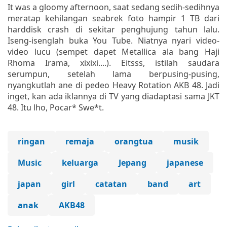
It was a gloomy afternoon, saat sedang sedih-sedihnya
meratap kehilangan seabrek foto hampir 1 TB dari
harddisk crash di sekitar penghujung tahun lalu.
Iseng-isenglah buka You Tube. Niatnya nyari video-
video lucu (sempet dapet Metallica ala bang Haji
Rhoma Irama, xixixi....). Eitsss, istilah saudara
serumpun, setelah lama berpusing-pusing,
nyangkutlah ane di pedeo Heavy Rotation AKB 48. Jadi
inget, kan ada iklannya di TV yang diadaptasi sama JKT
48. Itu lho, Pocar* Swe*t.
ringan
remaja
orangtua
musik
Music
keluarga
Jepang
japanese
japan
girl
catatan
band
art
anak
AKB48