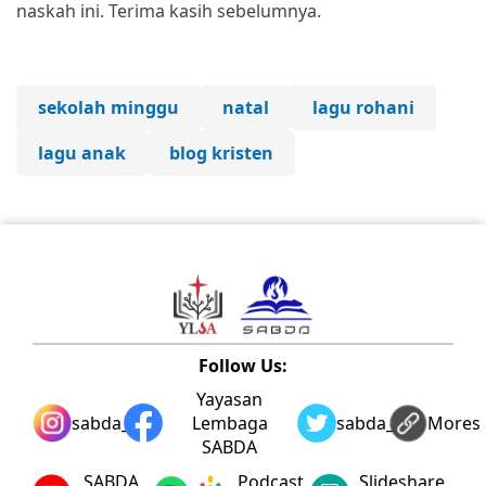
naskah ini. Terima kasih sebelumnya.
sekolah minggu
natal
lagu rohani
lagu anak
blog kristen
Follow Us:
Yayasan
sabda_ylsa
Lembaga
sabda_ylsa
Mores
SABDA
SABDA
Podcast
Slideshare