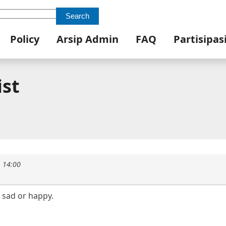
Search
Policy
Arsip Admin
FAQ
Partisipas
ist
1 14:00
I sad or happy.