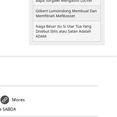
Bapa Sorgawi Mengasihi Lucifer
Gilbert Lumoindong Membual Dan
Memfitnah Mefibosset
Naga Besar itu Si Ular Tua Yang
Disebut Iblis atau Satan Adalah
ADAM
Mores
re SABDA