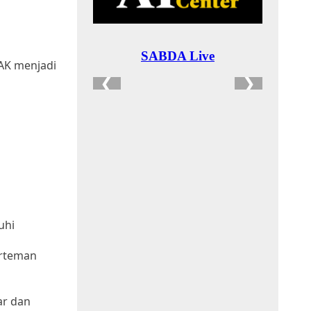
DAK menjadi
uhi
erteman
ar dan