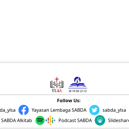
Follow Us:
da_ylsa
Yayasan Lembaga SABDA
sabda_ylsa
SABDA Alkitab
Podcast SABDA
Slidesha