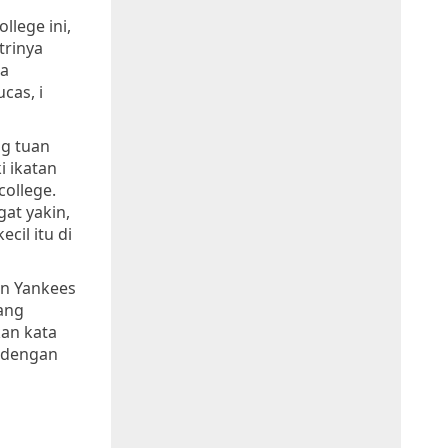
llege ini,
trinya
da
cas, i
g tuan
i ikatan
college.
at yakin,
il itu di
on Yankees
yang
kan kata
n dengan