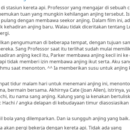
i stasiun kereta api. Professor yang mengajar di sebuah co
mukan tuan yang mungkin kehilangan anjing tersebut. Is
 pulang dengan membawa seekor anjing. Dalam film ini, a
ak kehadiran anjing baru. Walau tidak diceritakan tentang Lu
ergi.
elkan pengumuman di beberapa tempat, dengan tujuan san
eka. Sang Professor saat itu terlihat sudah mulai memilik
diran anjing kecil itu, Parker membawa anjing kecil ini ke 
api tidak memberi izin membawa anjing ikut serta. Aku sang
mu saat menonton. ^^ Ia memberikan susu untuk anjing kec
tempat tidur malam hari untuk menemani anjing ini, menont
ama, bermain bersama. Akhirnya
Cate (Joan Allen)
, istrinya, 
chi, itu nama sang anjing. Kalung yang ia kenakan bertulis
 : Hachi / angka delapan di kebudayaan timur diasosiasika
l bola yang dilemparkan. Dan ia sungguh anjing yang baik.
ia akan pergi bekerja dengan kereta api. Tidak ada yang