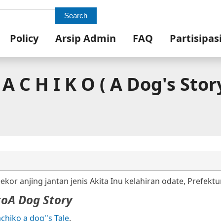
Search
Policy
Arsip Admin
FAQ
Partisipas
A C H I K O ( A Dog's Stor
or anjing jantan jenis Akita Inu kelahiran odate, Prefektur
ko
A Dog Story
chiko a dog''s Tale
.