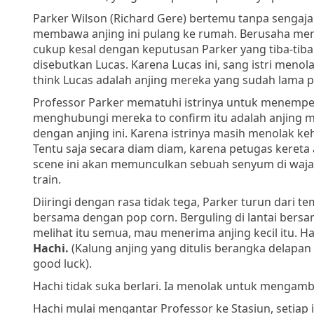
Parker Wilson (Richard Gere)
bertemu tanpa sengaja d
membawa anjing ini pulang ke rumah. Berusaha mene
cukup kesal dengan keputusan Parker yang tiba-tiba
disebutkan
Lucas
. Karena Lucas ini, sang istri menol
think Lucas adalah anjing mereka yang sudah lama p
Professor Parker mematuhi istrinya untuk menemp
menghubungi mereka to confirm itu adalah anjing mer
dengan anjing ini. Karena istrinya masih menolak keha
Tentu saja secara diam diam, karena petugas kereta 
scene ini akan memunculkan sebuah senyum di wajah
train.
Diiringi dengan rasa tidak tega, Parker turun dari 
bersama dengan pop corn. Berguling di lantai bers
melihat itu semua, mau menerima anjing kecil itu. Ha
Hachi.
(Kalung anjing yang ditulis berangka delapan
good luck).
Hachi tidak suka berlari. Ia menolak untuk mengambi
Hachi mulai mengantar Professor ke Stasiun, setiap 