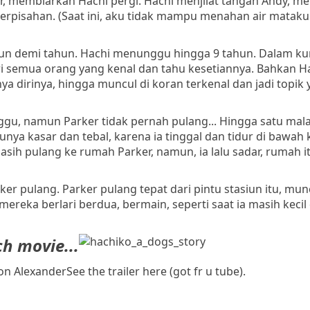
 membiarkan Hachi pergi. Hachi menjilat tangan Andy, me
pisahan. (Saat ini, aku tidak mampu menahan air mataku.
ahun demi tahun. Hachi menunggu hingga 9 tahun. Dalam k
ri semua orang yang kenal dan tahu kesetiannya. Bahkan H
a dirinya, hingga muncul di koran terkenal dan jadi topik 
nggu, namun Parker tidak pernah pulang... Hingga satu mal
ya kasar dan tebal, karena ia tinggal dan tidur di bawah 
sih pulang ke rumah Parker, namun, ia lalu sadar, rumah i
er pulang. Parker pulang tepat dari pintu stasiun itu, mun
eka berlari berdua, bermain, seperti saat ia masih kecil 
h movie...
son Alexander
See the trailer here (got fr u tube).