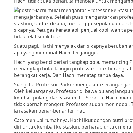
Hachi tidak suka berlari. Ia menolak untuk mengambi
Hachi mulai mengantar Professor ke Stasiun,
mengajarkannya. Setelah puas mengantarkan professo
stastiun, duduk disana, menunggu kepulangan prof
sikapnya. Petugas kereta api, penjual kopi, wanita 
tidak telat sedikitpun.
Suatu pagi, Hachi menyalak dan sikapnya berubah an
apa yang membuat Hachi terganggu.
Hachi yang benci berlari tangkap bola, memancing P
menangkap bola. Ia ingin professor tidak berangkat k
berangkat kerja. Dan Hachi menatap tanpa daya.
Siang itu, Professor Parker mengalami serangan ja
Oleh keluarganya, Professor di bawa pulang langsu
kembali pulang dari stasiun itu. Sore itu, Hachi men
tidak pernah mengerti Professor sudah meninggal. T
ia rasakan benar-benar terlihat.
Cate menjual rumahnya. Hachi ikut dengan putri pro
diri untuk kembali ke stasiun, berharap untuk menu