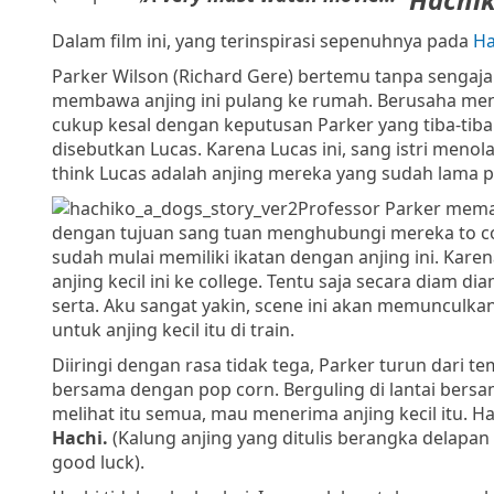
Dalam film ini, yang terinspirasi sepenuhnya pada
Ha
Parker Wilson (Richard Gere)
bertemu tanpa sengaja d
membawa anjing ini pulang ke rumah. Berusaha mene
cukup kesal dengan keputusan Parker yang tiba-tiba
disebutkan
Lucas
. Karena Lucas ini, sang istri menol
think Lucas adalah anjing mereka yang sudah lama p
Professor Parker mem
dengan tujuan sang tuan menghubungi mereka to conf
sudah mulai memiliki ikatan dengan anjing ini. Kare
anjing kecil ini ke college. Tentu saja secara diam 
serta. Aku sangat yakin, scene ini akan memuncul
untuk anjing kecil itu di train.
Diiringi dengan rasa tidak tega, Parker turun dari 
bersama dengan pop corn. Berguling di lantai bers
melihat itu semua, mau menerima anjing kecil itu. Ha
Hachi.
(Kalung anjing yang ditulis berangka delapan
good luck).