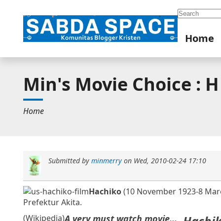
Search
Home
Min's Movie Choice : H 
Home
Submitted by
minmerry
on
Wed, 2010-02-24 17:10
Hachiko
(10 November 1923-8 Maret
Prefektur Akita.
(Wikipedia)
A very must watch movie...
Hachi