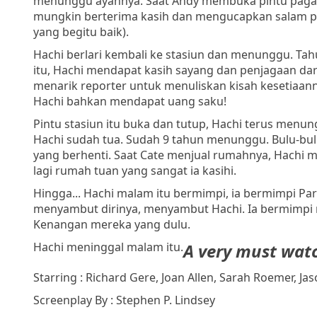
menunggu ayahnya. Saat Andy membuka pintu pagar,
mungkin berterima kasih dan mengucapkan salam per
yang begitu baik).
Hachi berlari kembali ke stasiun dan menunggu. T
itu, Hachi mendapat kasih sayang dan penjagaan da
menarik reporter untuk menuliskan kisah kesetiaanny
Hachi bahkan mendapat uang saku!
Pintu stasiun itu buka dan tutup, Hachi terus menu
Hachi sudah tua. Sudah 9 tahun menunggu. Bulu-bulun
yang berhenti. Saat Cate menjual rumahnya, Hachi ma
lagi rumah tuan yang sangat ia kasihi.
Hingga... Hachi malam itu bermimpi, ia bermimpi Park
menyambut dirinya, menyambut Hachi. Ia bermimpi mer
Kenangan mereka yang dulu.
Hachi meninggal malam itu.
A
very must watc
Starring : Richard Gere, Joan Allen, Sarah Roemer, Ja
Screenplay By : Stephen P. Lindsey