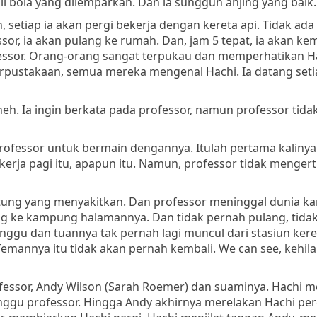
l bola yang dilemparkan. Dan ia sungguh anjing yang baik.
 setiap ia akan pergi bekerja dengan kereta api. Tidak ada
r, ia akan pulang ke rumah. Dan, jam 5 tepat, ia akan kem
essor. Orang-orang sangat terpukau dan memperhatikan H
perpustakaan, semua mereka mengenal Hachi. Ia datang seti
eh. Ia ingin berkata pada professor, namun professor tida
rofessor untuk bermain dengannya. Itulah pertama kalinya
erja pagi itu, apapun itu. Namun, professor tidak mengerti,
ntung yang menyakitkan. Dan professor meninggal dunia ka
ng ke kampung halamannya. Dan tidak pernah pulang, tida
unggu dan tuannya tak pernah lagi muncul dari stasiun keret
emannya itu tidak akan pernah kembali. We can see, kehil
fessor,
Andy Wilson (Sarah Roemer)
dan suaminya. Hachi m
nggu professor. Hingga Andy akhirnya merelakan Hachi per