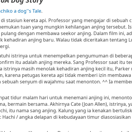
chiko a dog''s Tale
.
i stasiun kereta api. Professor yang mengajar di sebuah co
mukan tuan yang mungkin kehilangan anjing tersebut. Is
 pulang dengan membawa seekor anjing. Dalam film ini, a
ak kehadiran anjing baru. Walau tidak diceritakan tentang Lu
ergi.
atuhi istrinya untuk menempelkan pengumuman di bebera
irm itu adalah anjing mereka. Sang Professor saat itu ter
na istrinya masih menolak kehadiran anjing kecil itu, Park
diam, karena petugas kereta api tidak memberi izin membawa 
kan sebuah senyum di wajahmu saat menonton. ^^ Ia membe
tempat tidur malam hari untuk menemani anjing ini, menont
ama, bermain bersama. Akhirnya
Cate (Joan Allen)
, istrinya, 
chi, itu nama sang anjing. Kalung yang ia kenakan bertulis
 : Hachi / angka delapan di kebudayaan timur diasosiasika