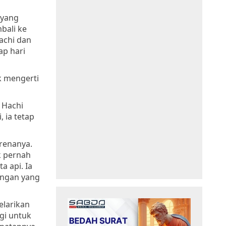
 yang
bali ke
achi dan
ap hari
k mengerti
 Hachi
 ia tetap
renanya.
k pernah
a api. Ia
angan yang
elarikan
gi untuk