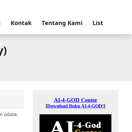
i
Kontak
Tentang Kami
List
y)
n odate,