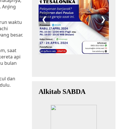
natapnya,
 Anjing
urun waktu
achi
yang besar.
am, saat
kereta api
tu bulan
cul dan
dulu.