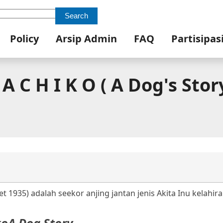
Search
Policy
Arsip Admin
FAQ
Partisipas
A C H I K O ( A Dog's Stor
 1935) adalah seekor anjing jantan jenis Akita Inu kelahira
ko
A Dog Story