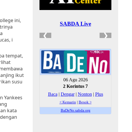
llege ini,
trinya
da
cas, i
pa tempat,
lihat
er membawa
anjing ikut
rikan susu
on Yankees
yang
kan kata
n dengan