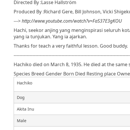
Directed By :Lasse Hallström
Produced By :Richard Gere, Bill Johnson, Vicki Shige
--->
http://www.youtube.com/watch?v=FaS37E3gKOU
Hachi, seekor anjing yang menginspirasi seluruh ko
yang ia tunjukan. Yang ia ajarkan.
Thanks for teach a very faithful lesson. Good buddy.
--------------------------------------------------------------------------------
Hachiko died on
March 8
, 1935
. He died at the same
Species Breed Gender Born Died Resting place Own
Hachiko
Dog
Akita Inu
Male