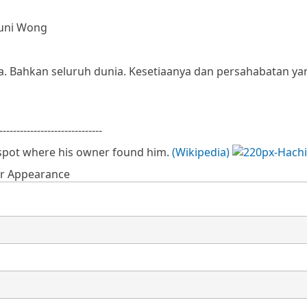
kuni Wong
ta. Bahkan seluruh dunia. Kesetiaanya dan persahabatan ya
------------------------------
 spot where his owner found him.
(Wikipedia)
er Appearance