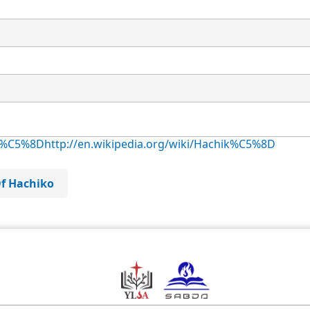
ik%C5%8D
http://en.wikipedia.org/wiki/Hachik%C5%8D
Of Hachiko