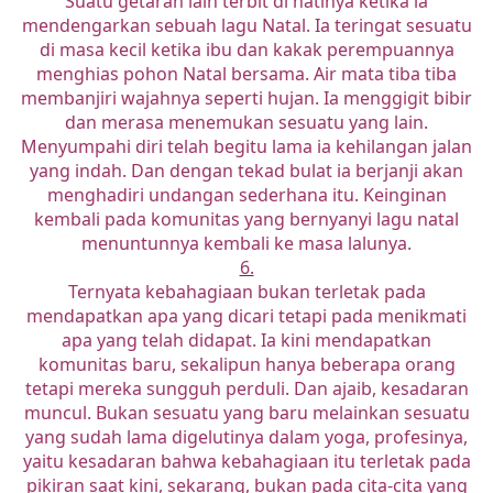
Suatu getaran lain terbit di hatinya ketika ia
mendengarkan sebuah lagu Natal. Ia teringat sesuatu
di masa kecil ketika ibu dan kakak perempuannya
menghias pohon Natal bersama. Air mata tiba tiba
membanjiri wajahnya seperti hujan. Ia menggigit bibir
dan merasa menemukan sesuatu yang lain.
Menyumpahi diri telah begitu lama ia kehilangan jalan
yang indah. Dan dengan tekad bulat ia berjanji akan
menghadiri undangan sederhana itu. Keinginan
kembali pada komunitas yang bernyanyi lagu natal
menuntunnya kembali ke masa lalunya.
6.
Ternyata kebahagiaan bukan terletak pada
mendapatkan apa yang dicari tetapi pada menikmati
apa yang telah didapat. Ia kini mendapatkan
komunitas baru, sekalipun hanya beberapa orang
tetapi mereka sungguh perduli. Dan ajaib, kesadaran
muncul. Bukan sesuatu yang baru melainkan sesuatu
yang sudah lama digelutinya dalam yoga, profesinya,
yaitu kesadaran bahwa kebahagiaan itu terletak pada
pikiran saat kini, sekarang, bukan pada cita-cita yang