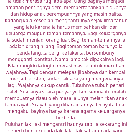
ia tidak merasa rugi apa-apa. Uang baginya menjadi
amatlah pentingnya demi mempertahankan hidupnya
dan hidup anak perempuannya yang masih balita.
Kadang kala kesepian menghantuinya sejak lima tahun
yang lalu karena ia harus memisahkan diri dari
keluarga maupun teman-temannya. Bagi keluarganya
ia sudah menjadi orang luar. Bagi teman-temannya ia
adalah orang hilang. Bagi teman-teman barunya ia
pendatang. Ia pergi ke Jakarta, bersembunyi
mengganti identitas. Nama lama tak dipakainya lagi.
Bila mungkin ia ingin operasi plastik untuk merubah
wajahnya. Tapi dengan melepas jilbabnya dan kembali
menjadi kristen, sudah tak ada yang mengenalinya
lagi. Wajahnya cukup cantik. Tubuhnya tubuh penari
balet. Suaranya suara penyanyi. Tapi semua itu malah
membuatnya risau oleh masa lalunya melahirkan anak
tanpa ayah. Si ayah yang diharapkannya ternyata tidak
mengakui bayinya hanya karena agama keluarganya
berbeda.
Puluhan laki laki mengantri hatinya tapi ia sekarang ini
seperti benci kepada laki laki. Tak satupun ada yang