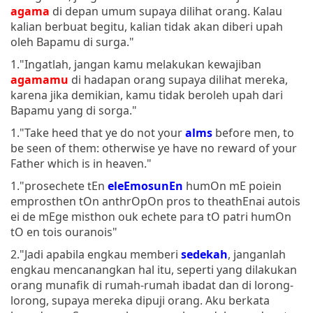
agama
di depan umum supaya dilihat orang. Kalau
kalian berbuat begitu, kalian tidak akan diberi upah
oleh Bapamu di surga."
1."Ingatlah, jangan kamu melakukan kewajiban
agamamu
di hadapan orang supaya dilihat mereka,
karena jika demikian, kamu tidak beroleh upah dari
Bapamu yang di sorga."
1."Take heed that ye do not your
alms
before men, to
be seen of them: otherwise ye have no reward of your
Father which is in heaven."
1."prosechete tEn
eleEmosunEn
humOn mE poiein
emprosthen tOn anthrOpOn pros to theathEnai autois
ei de mEge misthon ouk echete para tO patri humOn
tO en tois ouranois"
2."Jadi apabila engkau memberi
sedekah
, janganlah
engkau mencanangkan hal itu, seperti yang dilakukan
orang munafik di rumah-rumah ibadat dan di lorong-
lorong, supaya mereka dipuji orang. Aku berkata