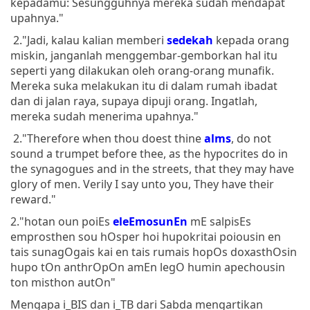
kepadamu: Sesungguhnya mereka sudah mendapat
upahnya."
2."Jadi, kalau kalian memberi
sedekah
kepada orang
miskin, janganlah menggembar-gemborkan hal itu
seperti yang dilakukan oleh orang-orang munafik.
Mereka suka melakukan itu di dalam rumah ibadat
dan di jalan raya, supaya dipuji orang. Ingatlah,
mereka sudah menerima upahnya."
2."Therefore when thou doest thine
alms
, do not
sound a trumpet before thee, as the hypocrites do in
the synagogues and in the streets, that they may have
glory of men. Verily I say unto you, They have their
reward."
2."hotan oun poiEs
eleEmosunEn
mE salpisEs
emprosthen sou hOsper hoi hupokritai poiousin en
tais sunagOgais kai en tais rumais hopOs doxasthOsin
hupo tOn anthrOpOn amEn legO humin apechousin
ton misthon autOn"
Mengapa i_BIS dan i_TB dari Sabda mengartikan