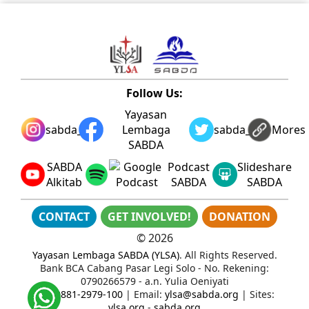
Follow Us:
Yayasan
sabda_ylsa
Lembaga
sabda_ylsa
Mores
SABDA
SABDA
Podcast
Slideshare
Alkitab
SABDA
SABDA
CONTACT
GET INVOLVED!
DONATION
©
2026
Yayasan Lembaga SABDA (YLSA)
. All Rights Reserved.
Bank BCA Cabang Pasar Legi Solo - No. Rekening:
0790266579 - a.n. Yulia Oeniyati
WA:
0881-2979-100
| Email:
ylsa@sabda.org
| Sites:
ylsa.org
-
sabda.org