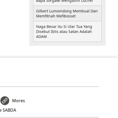
Bapa Sorgawi Mengasihi Lucifer
Gilbert Lumoindong Membual Dan
Memfitnah Mefibosset
Naga Besar itu Si Ular Tua Yang
Disebut Iblis atau Satan Adalah
ADAM
Mores
re SABDA