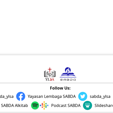
Follow Us:
da_ylsa
Yayasan Lembaga SABDA
sabda_ylsa
SABDA Alkitab
Podcast SABDA
Slidesha