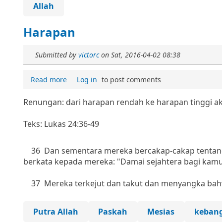
Allah
Harapan
Submitted by
victorc
on
Sat, 2016-04-02 08:38
Read more
Log in
to post comments
Renungan: dari harapan rendah ke harapan tinggi a
Teks: Lukas 24:36-49
36 Dan sementara mereka bercakap-cakap tentang ha
berkata kepada mereka: "Damai sejahtera bagi kamu
37 Mereka terkejut dan takut dan menyangka bah
Putra Allah
Paskah
Mesias
kebang