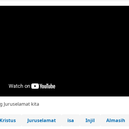
g Juruselamat kita
Kristus
Juruselamat
isa
Injil
Almasih